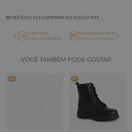
BENEFÍCIOS EM COMPRAR NO NOSSO SITE
Frete Grátis*
Parcelamento até 6x
oca
Acima de R$ 499,90
sem juros no cartão
VOCÊ TAMBÉM PODE GOSTAR
58%
17%