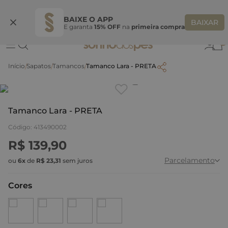
Ganhe 10% OFF na coleção utilizando o código do seu vendedor*
S
BAIXE O APP
BAIXAR
E garanta
15% OFF
na
primeira compra
0
Sapatos
Tamancos
Tamanco Lara - PRETA
Clique
para dar zoom.
Tamanco Lara - PRETA
Código
:
413490002
R$
139
,
90
Parcelamento
ou
6
x
de
R$
23
,
31
sem juros
Cores