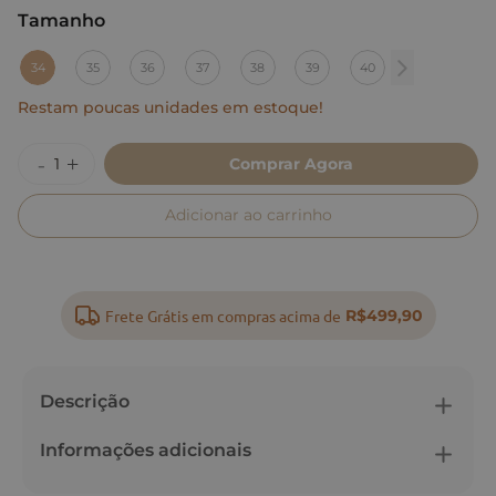
Tamanho
:
34
34
35
36
37
38
39
40
Restam poucas unidades em estoque!
Comprar Agora
Adicionar ao carrinho
Frete Grátis em compras acima de
R$499,90
Descrição
Informações adicionais