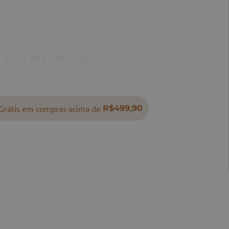
37
38
39
40
Grátis em compras acima de
R$499,90