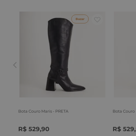
Bazar
Bota Couro Maris - PRETA
Bota Couro
R$
529
,
90
R$
529
,
34
35
36
37
38
39
34
35
3