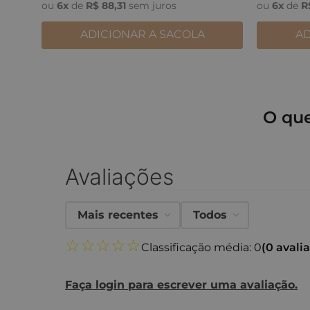
ou
6
x
de
R$
88
,
31
sem juros
ou
6
x
de
R
ADICIONAR A SACOLA
AD
O qu
Avaliações
Mais recentes
Todos
☆
☆
☆
☆
☆
Classificação média: 0
(0 avali
Faça login para escrever uma avaliação.