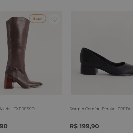
Bazar
 Maris - EXPRESSO
Scarpin Comfort Pérola - PRETA
90
R$
199
,
90
6
37
38
39
34
35
36
37
38
39
40