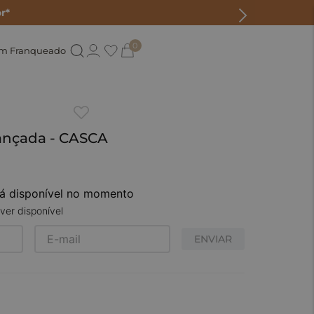
r*
0
um Franqueado
rançada - CASCA
tá disponível no momento
ver disponível
ENVIAR