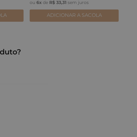
ou
6
x
de
R$
33
,
31
sem juros
OLA
ADICIONAR A SACOLA
duto?