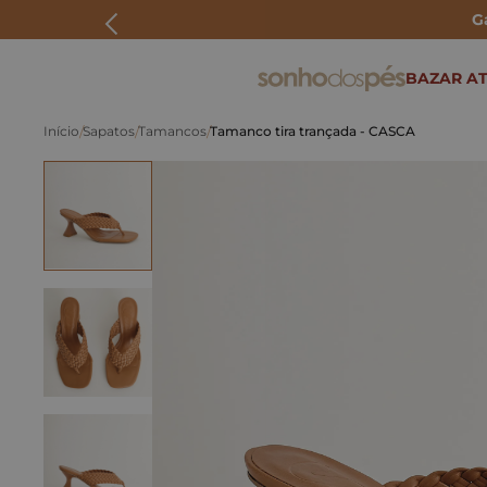
G
ERMOS MAIS BUSCADOS
BAZAR AT
rasteira
Sapatos
Tamancos
Tamanco tira trançada - CASCA
papete
tenis
bolsa
bota