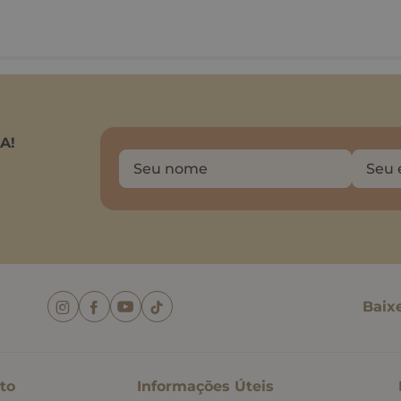
A!
Baix
to
Informações Úteis