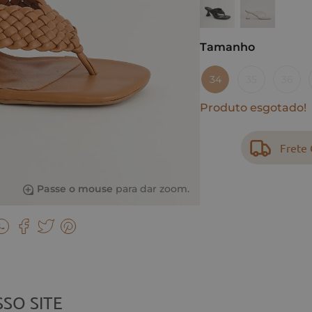
Tamanho
34
35
36
Produto esgotado!
Frete 
Passe o mouse
para dar zoom.
SO SITE