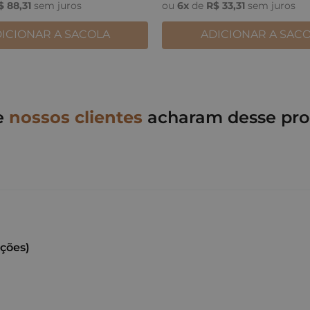
$
88
,
31
sem juros
ou
6
x
de
R$
33
,
31
sem juros
ICIONAR A SACOLA
ADICIONAR A SAC
e
nossos clientes
acharam desse pro
ações)