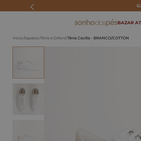
G
ERMOS MAIS BUSCADOS
BAZAR AT
rasteira
Sapatos
Tênis e Oxford
Tênis Cecília - BRANCO/COTTON
papete
tenis
bolsa
bota