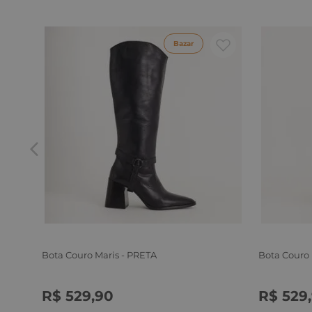
Bazar
Bota Couro Maris - PRETA
Bota Couro
R$
529
,
90
R$
529
,
34
35
36
37
38
39
34
35
3