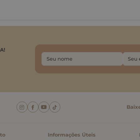
A!
Baix
to
Informações Úteis