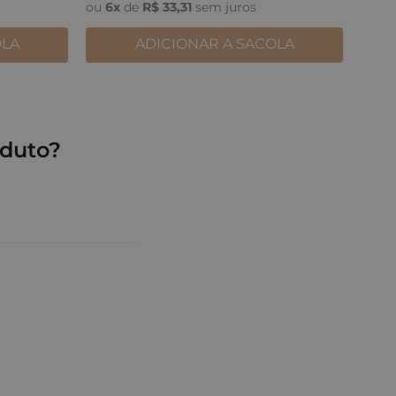
ou
6
x
de
R$
33
,
31
sem juros
OLA
ADICIONAR A SACOLA
duto?