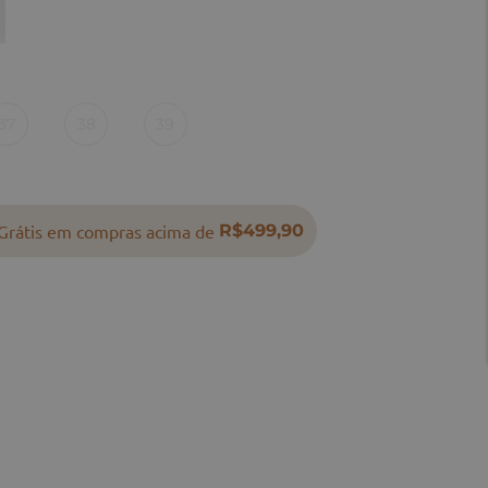
37
38
39
Grátis em compras acima de
R$499,90