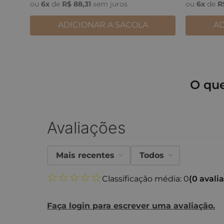
ou
6
x
de
R$
88
,
31
sem juros
ou
6
x
de
R
ADICIONAR A SACOLA
AD
O qu
Avaliações
Mais recentes
Todos
☆
☆
☆
☆
☆
Classificação média: 0
(0 avali
Faça login para escrever uma avaliação.