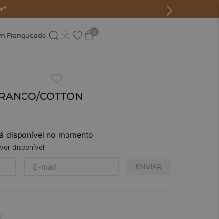
r*
0
um Franqueado
- BRANCO/COTTON
tá disponível no momento
ver disponível
ENVIAR