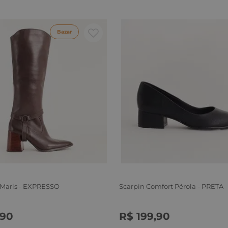
Bazar
 Maris - EXPRESSO
Scarpin Comfort Pérola - PRETA
90
R$
199
,
90
6
37
38
39
34
35
36
37
38
39
40