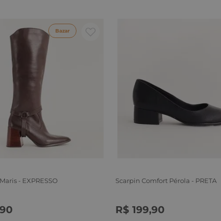
Bazar
 Maris - EXPRESSO
Scarpin Comfort Pérola - PRETA
90
R$
199
,
90
6
37
38
39
34
35
36
37
38
39
40