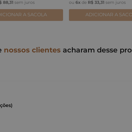
$
88
,
31
sem juros
ou
6
x
de
R$
33
,
31
sem juros
ICIONAR A SACOLA
ADICIONAR A SAC
e
nossos clientes
acharam desse pro
ações)