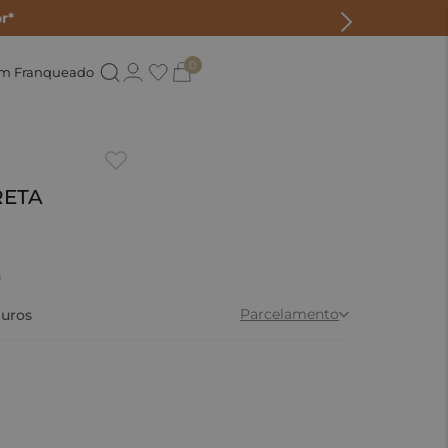
r*
0
um Franqueado
PRETA
0
Parcelamento
uros