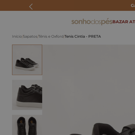
G
ERMOS MAIS BUSCADOS
BAZAR AT
rasteira
Sapatos
Tênis e Oxford
Tenis Cintia - PRETA
papete
tenis
bolsa
bota