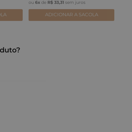
ou
6
x
de
R$
33
,
31
sem juros
OLA
ADICIONAR A SACOLA
duto?