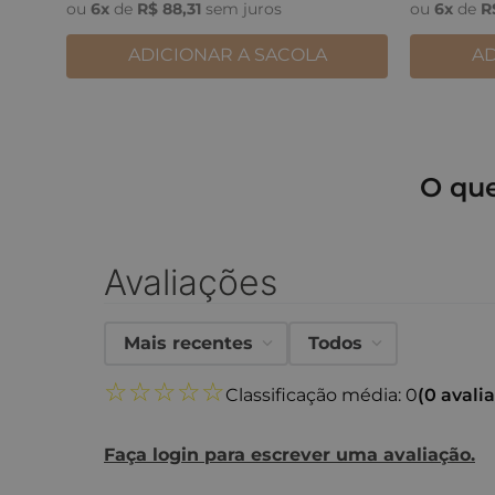
ou
6
x
de
R$
88
,
31
sem juros
ou
6
x
de
R
ADICIONAR A SACOLA
AD
O qu
Avaliações
Mais recentes
Todos
☆
☆
☆
☆
☆
Classificação média: 0
(0 avali
Faça login para escrever uma avaliação.