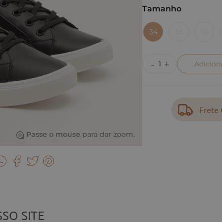
Tamanho
34
35
36
Adicion
Frete 
Passe o mouse
para dar zoom.
SO SITE