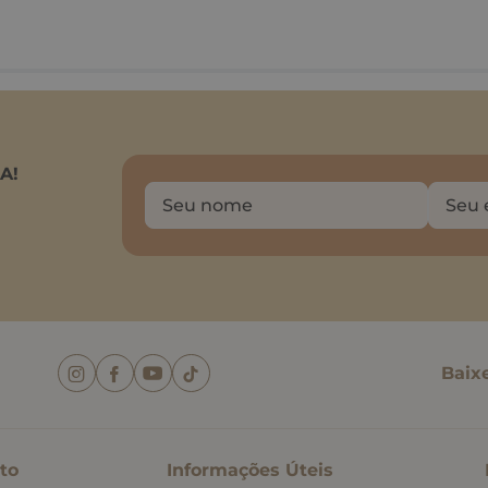
A!
Baix
to
Informações Úteis