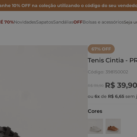
anhe 10% OFF na coleção utilizando o código do seu vendedo
É 70%
Novidades
Sapatos
Sandálias
OFF
Bolsas e acessórios
Seja 
Sonho por Nay
Mocassins
Bolsa Maxi
Rasteiras
Porta Cartão
Mules
Inverno 26
Sapatilhas
Bolsa Média
Anabelas
Ver todas as Bolsas
67
% OFF
Metalizados
Scarpins
Bolsa Mini
Plataformas
Tenis Cintia - 
Para festas
Tamancos
Bolsas de couro
Sandálias Altas
Código
:
398150002
Para o dia
Tênis e Oxford
Cintos
Sandálias médias e baixas
R$
39
,
9
R$
119
,
90
Para trabalhar
Botas e Coturnos
Carteiras
Papete
ou
6
x
de
R$
6
,
65
sem j
Cores