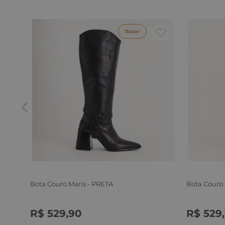
Bazar
Bota Couro Maris - PRETA
Bota Couro
R$
529
,
90
R$
529
,
34
35
36
37
38
39
34
35
3