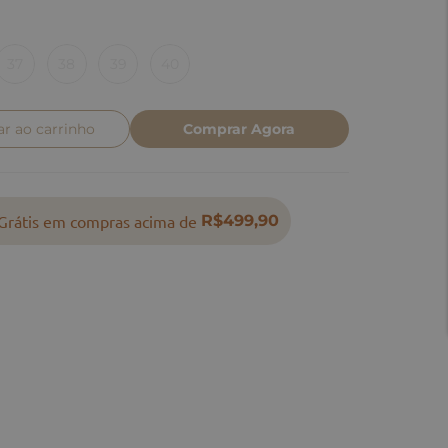
37
38
39
40
ar ao carrinho
Comprar Agora
Grátis em compras acima de
R$499,90