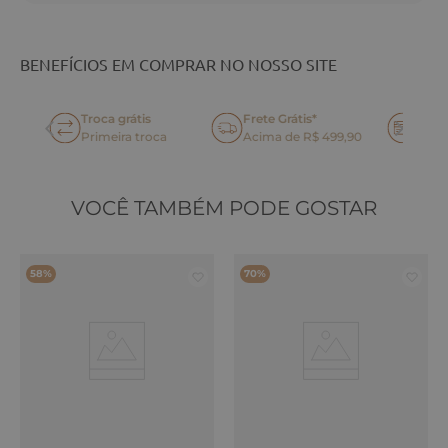
BENEFÍCIOS EM COMPRAR NO NOSSO SITE
Frete Grátis*
Parcelamento até 6x
oca
Acima de R$ 499,90
sem juros no cartão
VOCÊ TAMBÉM PODE GOSTAR
58%
70%