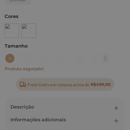
Cores
Tamanho
:
34
34
35
36
37
38
39
Produto esgotado!
Frete Grátis em compras acima de
R$499,90
Descrição
Informações adicionais