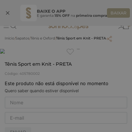
Ganhe 10% OFF na coleção utilizando o código do seu vendedor*
S
BAIXE O APP
BAIXAR
E garanta
15% OFF
na
primeira compra
0
Sapatos
Tênis e Oxford
Tênis Sport em Knit - PRETA
Clique
para dar zoom.
Tênis Sport em Knit - PRETA
Código
:
405780002
Este produto não está disponível no momento
Quero saber quando estiver disponível
ENVIAR