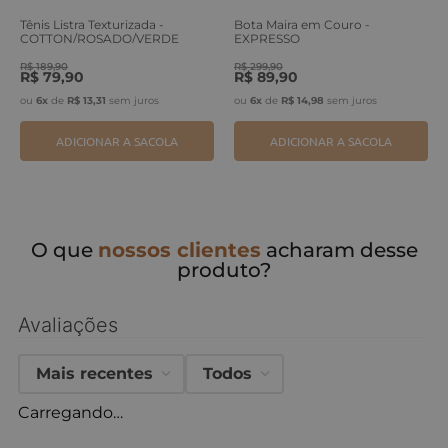
Tênis Listra Texturizada -
Bota Maira em Couro -
COTTON/ROSADO/VERDE
EXPRESSO
ERVA
R$
189
,
90
R$
299
,
90
R$
79
,
90
R$
89
,
90
ou
6
x
de
R$
13
,
31
sem juros
ou
6
x
de
R$
14
,
98
sem juros
ADICIONAR A SACOLA
ADICIONAR A SACOLA
O que
nossos clientes
acharam desse
produto?
Avaliações
Mais recentes
Todos
Carregando…