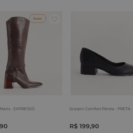
Bazar
 Maris - EXPRESSO
Scarpin Comfort Pérola - PRETA
90
R$
199
,
90
6
37
38
39
34
35
36
37
38
39
40