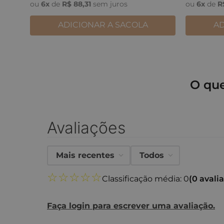
ou
6
x
de
R$
88
,
31
sem juros
ou
6
x
de
R
ADICIONAR A SACOLA
AD
O qu
Avaliações
Mais recentes
Todos
☆
☆
☆
☆
☆
Classificação média: 0
(0 avali
Faça login para escrever uma avaliação.