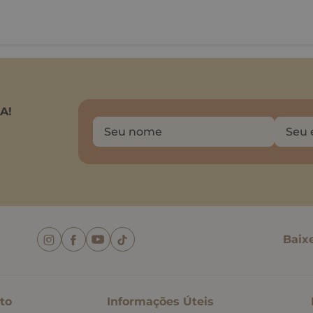
A!
Baix
to
Informações Úteis