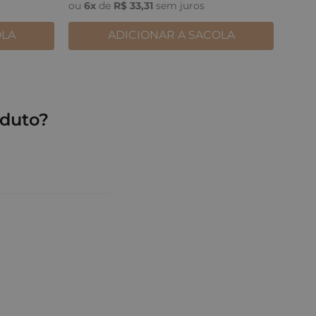
ou
6
x
de
R$
33
,
31
sem juros
OLA
ADICIONAR A SACOLA
duto?