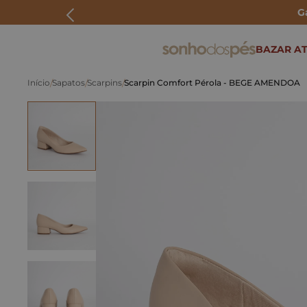
G
ERMOS MAIS BUSCADOS
BAZAR AT
rasteira
Sapatos
Scarpins
Scarpin Comfort Pérola - BEGE AMENDOA
papete
tenis
bolsa
bota