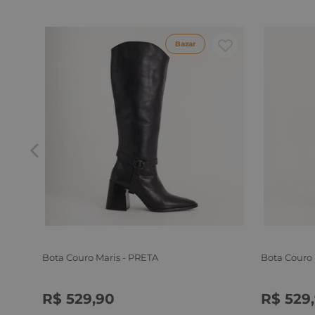
Bazar
Bota Couro Maris - PRETA
Bota Couro
R$
529
,
90
R$
529
,
34
35
36
37
38
39
34
35
3