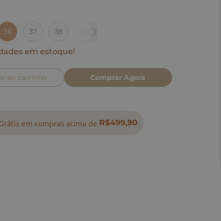
36
37
38
39
40
dades em estoque!
ar ao carrinho
Comprar Agora
Grátis em compras acima de
R$499,90