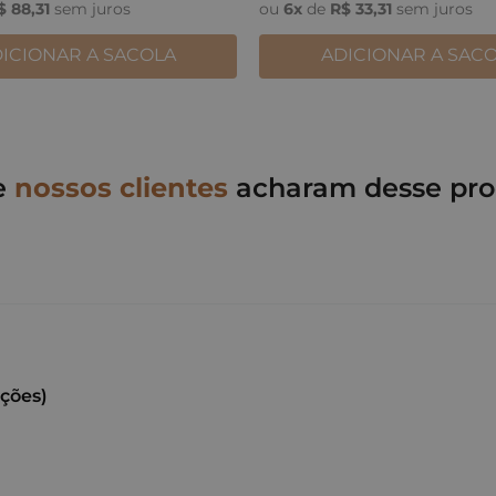
$
88
,
31
sem juros
ou
6
x
de
R$
33
,
31
sem juros
ICIONAR A SACOLA
ADICIONAR A SAC
e
nossos clientes
acharam desse pro
ações)