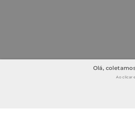
Olá, coletamos
Ao clicar
BAIXE O APP
BAIXAR
E garanta
15% OFF
na
primeira
compra