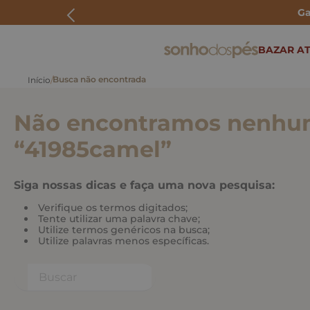
Ga
ERMOS MAIS BUSCADOS
BAZAR AT
rasteira
papete
Não encontramos nenhum
tenis
bolsa
“
41985camel
”
bota
Siga nossas dicas e faça uma nova pesquisa:
Verifique os termos digitados;
Tente utilizar uma palavra chave;
Utilize termos genéricos na busca;
Utilize palavras menos específicas.
Buscar