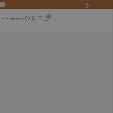
AR
0
um Franqueado