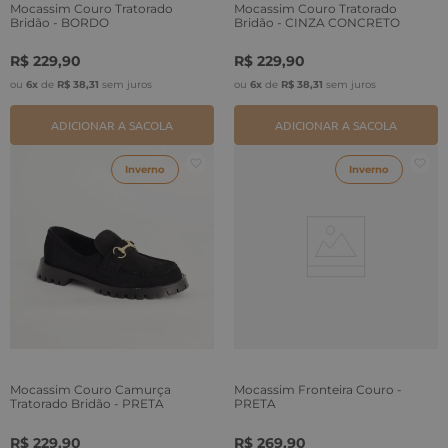
Mocassim Couro Tratorado
Mocassim Couro Tratorado
Bridão - BORDO
Bridão - CINZA CONCRETO
R$
229
,
90
R$
229
,
90
ou
6
x
de
R$
38
,
31
sem juros
ou
6
x
de
R$
38
,
31
sem juros
ADICIONAR A SACOLA
ADICIONAR A SACOLA
Inverno
Inverno
Mocassim Couro Camurça
Mocassim Fronteira Couro -
Tratorado Bridão - PRETA
PRETA
R$
229
,
90
R$
269
,
90