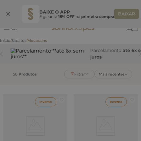
Ganhe 10% OFF na coleção utilizando o código do seu vendedor*
S
BAIXE O APP
BAIXAR
E garanta
15% OFF
na
primeira compra
0
Sapatos
Mocassins
Parcelamento
até 6x sem
juros
58
Produtos
Filtrar
Mais recentes
Inverno
Inverno