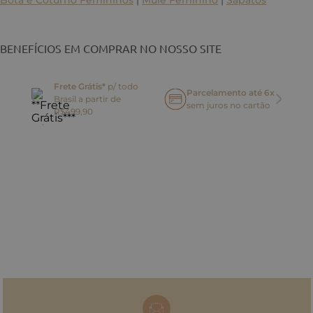
BENEFÍCIOS EM COMPRAR NO NOSSO SITE
Frete Grátis*
p/ todo
Parcelamento até 6x
Brasil a partir de
oca
sem juros no cartão
R$499,90