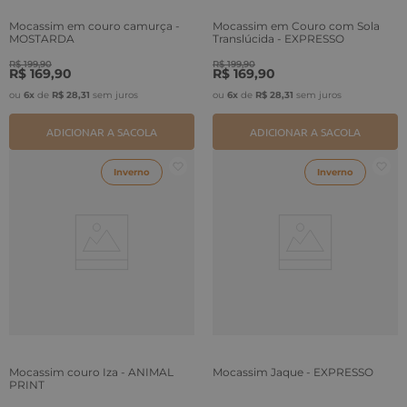
Mocassim em couro camurça -
Mocassim em Couro com Sola
MOSTARDA
Translúcida - EXPRESSO
R$
199
,
90
R$
199
,
90
R$
169
,
90
R$
169
,
90
ou
6
x
de
R$
28
,
31
sem juros
ou
6
x
de
R$
28
,
31
sem juros
ADICIONAR A SACOLA
ADICIONAR A SACOLA
Inverno
Inverno
Mocassim couro Iza - ANIMAL
Mocassim Jaque - EXPRESSO
PRINT