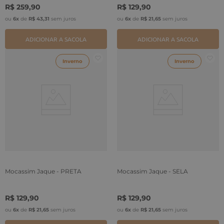
R$
259
,
90
R$
129
,
90
ou
6
x
de
R$
43
,
31
sem juros
ou
6
x
de
R$
21
,
65
sem juros
ADICIONAR A SACOLA
ADICIONAR A SACOLA
Inverno
Inverno
Mocassim Jaque - PRETA
Mocassim Jaque - SELA
R$
129
,
90
R$
129
,
90
ou
6
x
de
R$
21
,
65
sem juros
ou
6
x
de
R$
21
,
65
sem juros