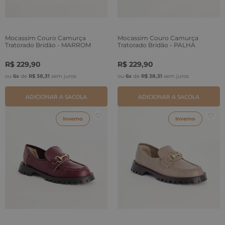
Mocassim Couro Camurça
Mocassim Couro Camurça
Tratorado Bridão - MARROM
Tratorado Bridão - PALHA
R$
229
,
90
R$
229
,
90
ou
6
x
de
R$
38
,
31
sem juros
ou
6
x
de
R$
38
,
31
sem juros
ADICIONAR A SACOLA
ADICIONAR A SACOLA
Inverno
Inverno