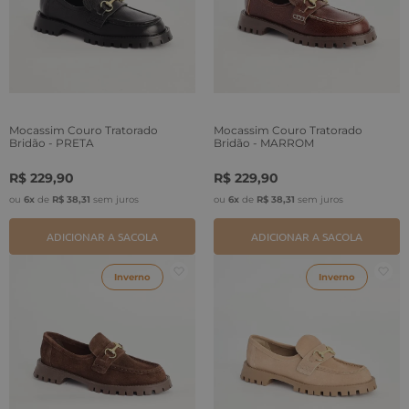
Mocassim Couro Tratorado
Mocassim Couro Tratorado
Bridão - PRETA
Bridão - MARROM
R$
229
,
90
R$
229
,
90
ou
6
x
de
R$
38
,
31
sem juros
ou
6
x
de
R$
38
,
31
sem juros
ADICIONAR A SACOLA
ADICIONAR A SACOLA
Inverno
Inverno