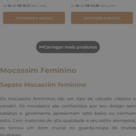
ou
6
x
de
R$
38
,
31
sem juros
ou
6
x
de
R$
44
,
98
sem juros
ADICIONAR A SACOLA
ADICIONAR A SACOLA
Mocassim Feminino
Sapato Mocassim feminino
Os mocassins femininos são um tipo de calçado clássico e
versátil. Os mocassins são conhecidos por seu design sem
cadarço e geralmente apresentam salto baixo ou nenhum
salto. Com materiais de alta qualidade e seu estilo atemporal,
os tornou um item crucial no guarda-roupa de muitas
mulheres.