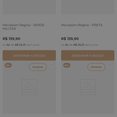
Mocassim Regina - VERDE
Mocassim Regina - PRETA
MILITAR
R$
139
,
90
R$
139
,
90
ou
6
x
de
R$
23
,
31
sem juros
ou
6
x
de
R$
23
,
31
sem juros
ADICIONAR A SACOLA
ADICIONAR A SACOLA
15%
15%
Inverno
Inverno