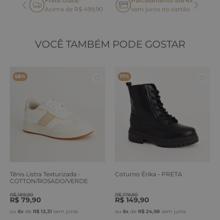
Frete Grátis*
Parcelamento até 6x
oca
Acima de R$ 499,90
sem juros no cartão
VOCÊ TAMBÉM PODE GOSTAR
58%
17%
Tênis Listra Texturizada -
Coturno Érika - PRETA
COTTON/ROSADO/VERDE
ERVA
R$
189
,
90
R$
179
,
90
R$
79
,
90
R$
149
,
90
ou
6
x
de
R$
13
,
31
sem juros
ou
6
x
de
R$
24
,
98
sem juros