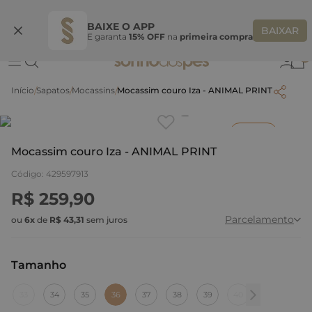
Ganhe 10% OFF na coleção utilizando o código do seu vendedor*
S
BAIXE O APP
BAIXAR
E garanta
15% OFF
na
primeira compra
0
Sapatos
Mocassins
Mocassim couro Iza - ANIMAL PRINT
Clique
para dar zoom.
Inverno
Mocassim couro Iza - ANIMAL PRINT
Código
:
429597913
R$
259
,
90
Parcelamento
ou
6
x
de
R$
43
,
31
sem juros
Tamanho
:
36
33
34
35
36
37
38
39
40