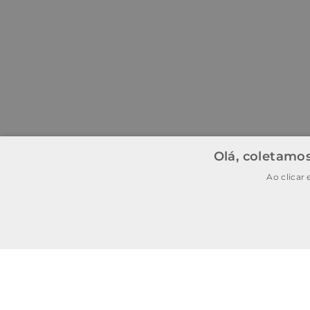
Olá, coletamos
Ao clicar
BAIXE O APP
BAIXAR
E garanta
15% OFF
na
primeira
compra