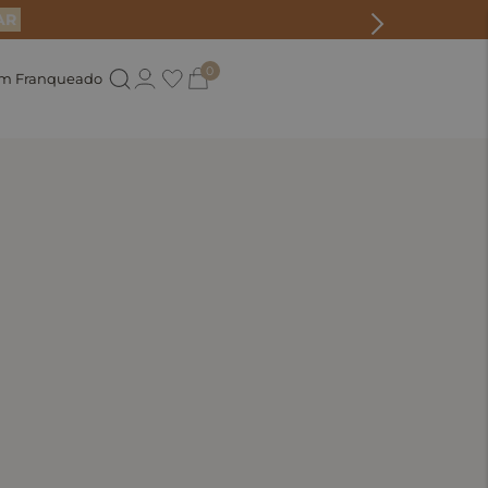
AR
0
um Franqueado