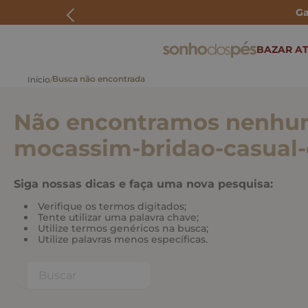
Ga
ERMOS MAIS BUSCADOS
BAZAR AT
rasteira
papete
Não encontramos nenhum
tenis
bolsa
mocassim-bridao-casual
bota
Siga nossas dicas e faça uma nova pesquisa:
Verifique os termos digitados;
Tente utilizar uma palavra chave;
Utilize termos genéricos na busca;
Utilize palavras menos específicas.
Buscar