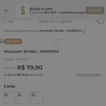
Ganhe 10% OFF na coleção utilizando o código do seu vendedor*
S
BAIXE O APP
BAIXAR
E garanta
15% OFF
na
primeira compra
0
Sapatos
Mocassins
Mocassim Bridão - MARROM
Clique
para dar zoom.
33
% OFF
Mocassim Bridão - MARROM
Código
:
426220017
R$
79
,
90
R$
119
,
90
Parcelamento
ou
6
x
de
R$
13
,
31
sem juros
Cores