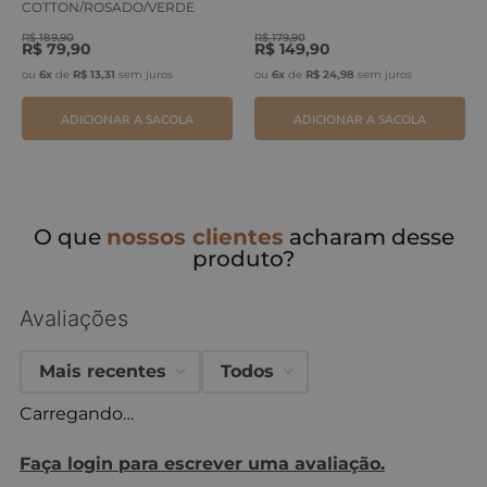
COTTON/ROSADO/VERDE
ERVA
R$
189
,
90
R$
179
,
90
R$
79
,
90
R$
149
,
90
ou
6
x
de
R$
13
,
31
sem juros
ou
6
x
de
R$
24
,
98
sem juros
ADICIONAR A SACOLA
ADICIONAR A SACOLA
O que
nossos clientes
acharam desse
produto?
Avaliações
Mais recentes
Todos
Carregando…
Faça login para escrever uma avaliação.