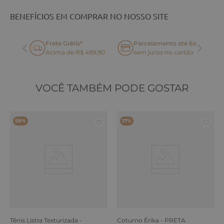
BENEFÍCIOS EM COMPRAR NO NOSSO SITE
Frete Grátis*
Parcelamento até 6x
oca
Acima de R$ 499,90
sem juros no cartão
VOCÊ TAMBÉM PODE GOSTAR
58%
17%
Tênis Listra Texturizada -
Coturno Érika - PRETA