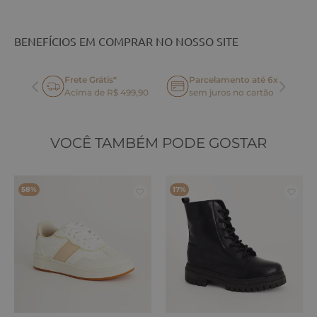
BENEFÍCIOS EM COMPRAR NO NOSSO SITE
Frete Grátis*
Parcelamento até 6x
oca
Acima de R$ 499,90
sem juros no cartão
VOCÊ TAMBÉM PODE GOSTAR
58%
17%