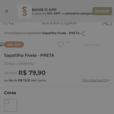
Ganhe 10% OFF na coleção utilizando o código do seu vendedor*
S
BAIXE O APP
BAIXAR
E garanta
15% OFF
na
primeira compra
0
Sapatos
Sapatilhas
Sapatilha Fivela - PRETA
Clique
para dar zoom.
33
% OFF
Inverno
Sapatilha Fivela - PRETA
Código
:
426560002
R$
79
,
90
R$
119
,
90
Parcelamento
ou
6
x
de
R$
13
,
31
sem juros
Cores