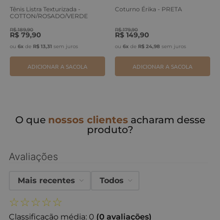
Tênis Listra Texturizada -
Coturno Érika - PRETA
COTTON/ROSADO/VERDE
ERVA
R$
189
,
90
R$
179
,
90
R$
79
,
90
R$
149
,
90
ou
6
x
de
R$
13
,
31
sem juros
ou
6
x
de
R$
24
,
98
sem juros
ADICIONAR A SACOLA
ADICIONAR A SACOLA
O que
nossos clientes
acharam desse
produto?
Avaliações
Mais recentes
Todos
☆
☆
☆
☆
☆
Classificação média: 0
(0 avaliações)