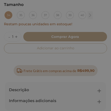
Tamanho
:
34
34
35
36
37
38
39
40
Restam poucas unidades em estoque!
Comprar Agora
Adicionar ao carrinho
Frete Grátis em compras acima de
R$499,90
Descrição
Informações adicionais