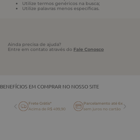
Utilize termos genéricos na busca;
Utilize palavras menos específicas.
Ainda precisa de ajuda?
Entre em contato através do
Fale Conosco
VOCÊ TAMBÉM PODE GOSTAR
BENEFÍCIOS EM COMPRAR NO NOSSO SITE
Frete Grátis*
Parcelamento até 6x
oca
Acima de R$ 499,90
sem juros no cartão