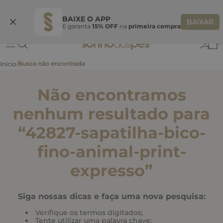
Ganhe 10% OFF
na primeira compra
S
BEMVINDASONHO
COPIAR
BAIXE O APP
BAIXAR
E garanta
15% OFF
na
primeira compra
0
Não encontramos
nenhum resultado para
“
42827-sapatilha-bico-
fino-animal-print-
expresso
”
Siga nossas dicas e faça uma nova pesquisa:
Verifique os termos digitados;
Tente utilizar uma palavra chave;