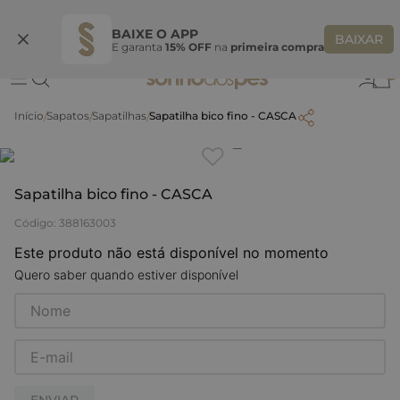
Ganhe 10% OFF na coleção utilizando o código do seu vendedor*
S
BAIXE O APP
BAIXAR
E garanta
15% OFF
na
primeira compra
0
Sapatos
Sapatilhas
Sapatilha bico fino - CASCA
Clique
para dar zoom.
Sapatilha bico fino - CASCA
Código
:
388163003
Este produto não está disponível no momento
Quero saber quando estiver disponível
ENVIAR