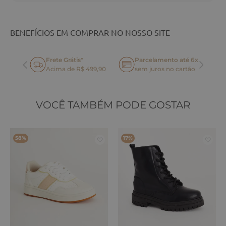
BENEFÍCIOS EM COMPRAR NO NOSSO SITE
Frete Grátis*
Parcelamento até 6x
oca
Acima de R$ 499,90
sem juros no cartão
VOCÊ TAMBÉM PODE GOSTAR
58%
17%