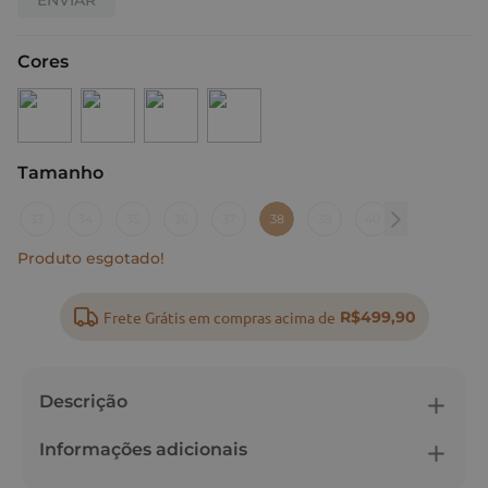
Cores
Tamanho
:
38
33
34
35
36
37
38
39
40
Produto esgotado!
Frete Grátis em compras acima de
R$499,90
Descrição
Informações adicionais