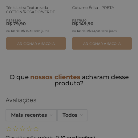
Tênis Listra Texturizada -
Coturno Érika - PRETA
COTTON/ROSADO/VERDE
ERVA
R$
189
,
90
R$
179
,
90
R$
79
,
90
R$
149
,
90
ou
6
x
de
R$
13
,
31
sem juros
ou
6
x
de
R$
24
,
98
sem juros
ADICIONAR A SACOLA
ADICIONAR A SACOLA
O que
nossos clientes
acharam desse
produto?
Avaliações
Mais recentes
Todos
☆
☆
☆
☆
☆
Classificação média: 0
(0 avaliações)