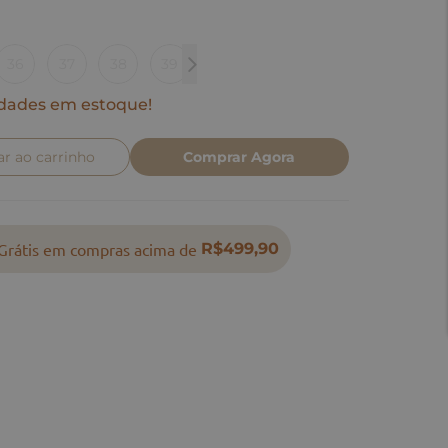
36
37
38
39
40
dades em estoque!
ar ao carrinho
Comprar Agora
Grátis em compras acima de
R$499,90