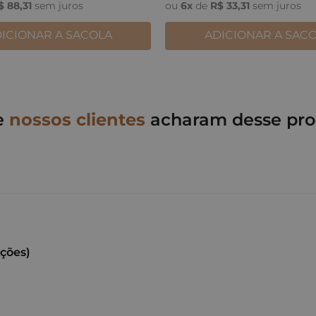
$
88
,
31
sem juros
ou
6
x
de
R$
33
,
31
sem juros
ICIONAR A SACOLA
ADICIONAR A SAC
e
nossos clientes
acharam desse pro
ações)