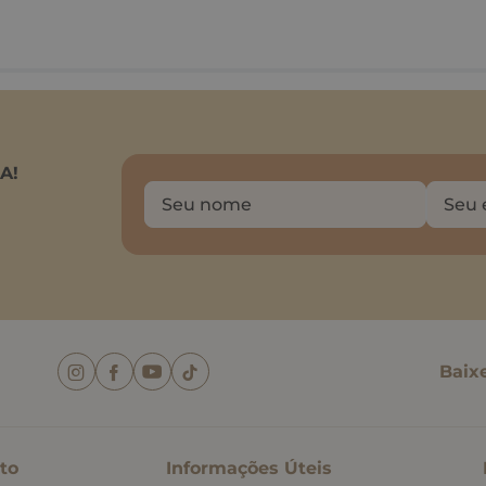
A!
Baix
to
Informações Úteis