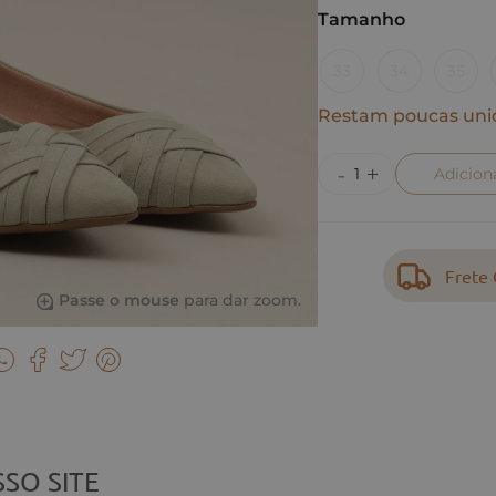
Tamanho
33
34
35
Restam poucas uni
Adicion
Frete 
Passe o mouse
para dar zoom.
SO SITE