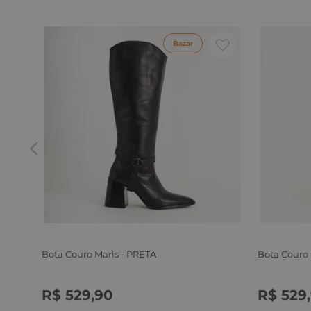
Bazar
Bota Couro Maris - PRETA
Bota Couro
R$
529
,
90
R$
529
,
34
35
36
37
38
39
34
35
3