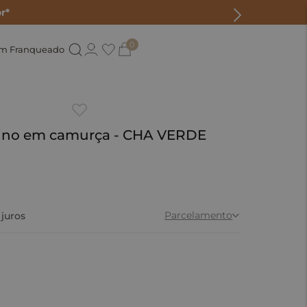
r*
0
um Franqueado
 fino em camurça - CHA VERDE
Parcelamento
juros