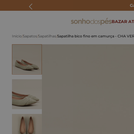
G
ERMOS MAIS BUSCADOS
BAZAR AT
rasteira
Sapatos
Sapatilhas
Sapatilha bico fino em camurça - CHA V
papete
tenis
bolsa
bota