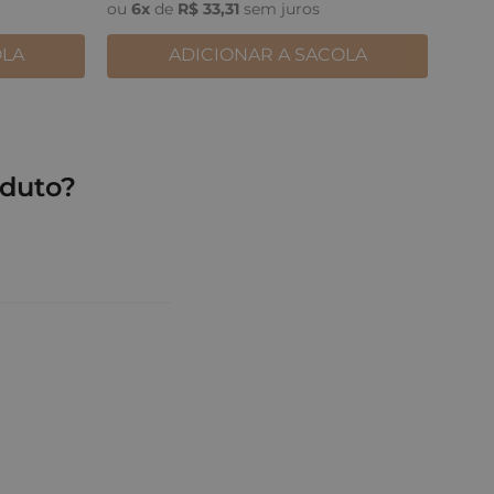
ou
6
x
de
R$
33
,
31
sem juros
OLA
ADICIONAR A SACOLA
duto?