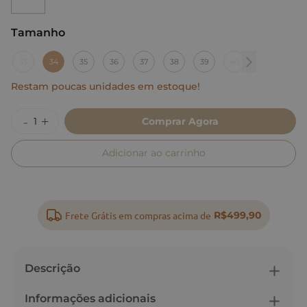
Tamanho
:
34
33
34
35
36
37
38
39
40
Restam poucas unidades em estoque!
Comprar Agora
Adicionar ao carrinho
Frete Grátis em compras acima de
R$499,90
Descrição
Informações adicionais