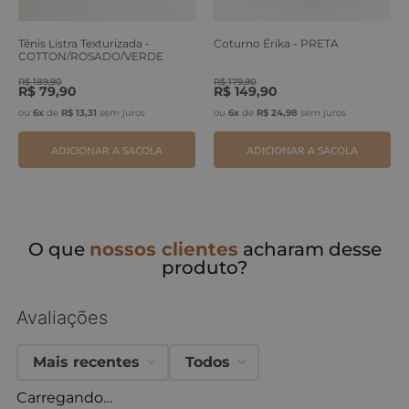
Tênis Listra Texturizada -
Coturno Érika - PRETA
COTTON/ROSADO/VERDE
ERVA
R$
189
,
90
R$
179
,
90
R$
79
,
90
R$
149
,
90
ou
6
x
de
R$
13
,
31
sem juros
ou
6
x
de
R$
24
,
98
sem juros
ADICIONAR A SACOLA
ADICIONAR A SACOLA
O que
nossos clientes
acharam desse
produto?
Avaliações
Mais recentes
Todos
Carregando…