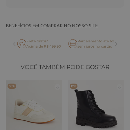
BENEFÍCIOS EM COMPRAR NO NOSSO SITE
Frete Grátis*
Parcelamento até 6x
oca
Acima de R$ 499,90
sem juros no cartão
VOCÊ TAMBÉM PODE GOSTAR
58%
17%