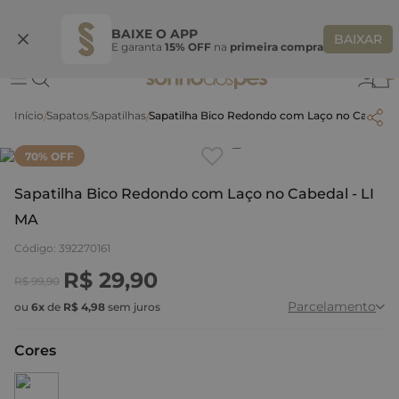
Ganhe 10% OFF na coleção utilizando o código do seu vendedor*
S
BAIXE O APP
BAIXAR
E garanta
15% OFF
na
primeira compra
0
Sapatos
Sapatilhas
Sapatilha Bico Redondo com Laço no Cabedal 
Clique
para dar zoom.
70
% OFF
Sapatilha Bico Redondo com Laço no Cabedal - LI
MA
Código
:
392270161
R$
29
,
90
R$
99
,
90
Parcelamento
ou
6
x
de
R$
4
,
98
sem juros
Cores