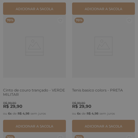
ADICIONAR A SACOLA
ADICIONAR A SACOLA
70%
70%
Cinto de couro trançado - VERDE
Tenis basico colors - PRETA
MILITAR
R$
99
,
90
R$
99
,
90
R$
29
,
90
R$
29
,
90
ou
6
x
de
R$
4
,
98
sem juros
ou
6
x
de
R$
4
,
98
sem juros
ADICIONAR A SACOLA
ADICIONAR A SACOLA
70%
70%