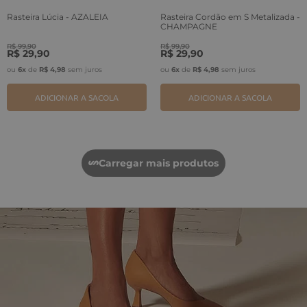
Rasteira Lúcia - AZALEIA
Rasteira Cordão em S Metalizada -
CHAMPAGNE
R$
99
,
90
R$
99
,
90
R$
29
,
90
R$
29
,
90
ou
6
x
de
R$
4
,
98
sem juros
ou
6
x
de
R$
4
,
98
sem juros
ADICIONAR A SACOLA
ADICIONAR A SACOLA