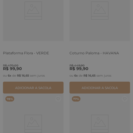
Plataforma Flora - VERDE
Coturno Paloma - HAVANA
R$
470
,
00
R$
449
,
90
R$
99
,
90
R$
99
,
90
ou
6
x
de
R$
16
,
65
sem juros
ou
6
x
de
R$
16
,
65
sem juros
ADICIONAR A SACOLA
ADICIONAR A SACOLA
78%
77%