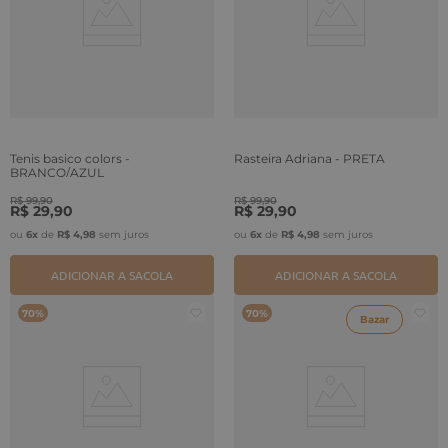
Tenis basico colors -
Rasteira Adriana - PRETA
BRANCO/AZUL
R$
99
,
90
R$
99
,
90
R$
29
,
90
R$
29
,
90
ou
6
x
de
R$
4
,
98
sem juros
ou
6
x
de
R$
4
,
98
sem juros
ADICIONAR A SACOLA
ADICIONAR A SACOLA
70%
70%
Bazar