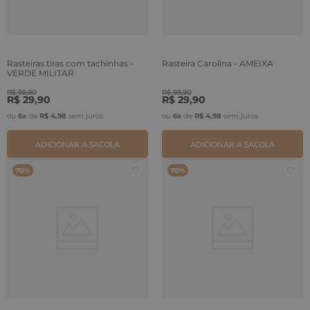
Rasteiras tiras com tachinhas -
Rasteira Carolina - AMEIXA
VERDE MILITAR
R$
99
,
90
R$
99
,
90
R$
29
,
90
R$
29
,
90
ou
6
x
de
R$
4
,
98
sem juros
ou
6
x
de
R$
4
,
98
sem juros
ADICIONAR A SACOLA
ADICIONAR A SACOLA
70%
70%