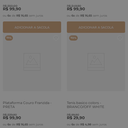
R$
350
,
00
R$
349
,
90
R$
99
,
90
R$
99
,
90
ou
6
x
de
R$
16
,
65
sem juros
ou
6
x
de
R$
16
,
65
sem juros
ADICIONAR A SACOLA
ADICIONAR A SACOLA
71%
70%
Plataforma Couro Franzida -
Tenis basico colors -
PRETA
BRANCO/OFF WHITE
R$
339
,
90
R$
99
,
90
R$
99
,
90
R$
29
,
90
ou
6
x
de
R$
16
,
65
sem juros
ou
6
x
de
R$
4
,
98
sem juros