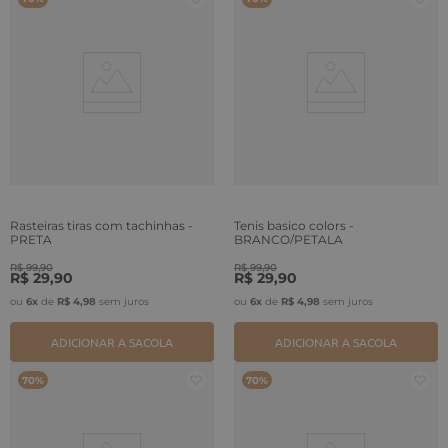
Rasteiras tiras com tachinhas -
Tenis basico colors -
PRETA
BRANCO/PETALA
R$
99
,
90
R$
99
,
90
R$
29
,
90
R$
29
,
90
ou
6
x
de
R$
4
,
98
sem juros
ou
6
x
de
R$
4
,
98
sem juros
ADICIONAR A SACOLA
ADICIONAR A SACOLA
70%
70%