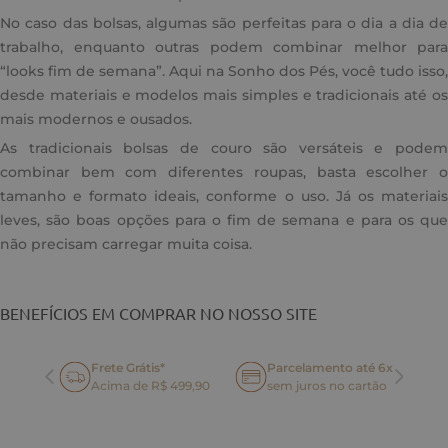
No caso das bolsas, algumas são perfeitas para o dia a dia de
trabalho, enquanto outras podem combinar melhor para
“looks fim de semana”. Aqui na Sonho dos Pés, você tudo isso,
desde materiais e modelos mais simples e tradicionais até os
mais modernos e ousados.
As tradicionais bolsas de couro são versáteis e podem
combinar bem com diferentes roupas, basta escolher o
tamanho e formato ideais, conforme o uso. Já os materiais
leves, são boas opções para o fim de semana e para os que
não precisam carregar muita coisa.
BENEFÍCIOS EM COMPRAR NO NOSSO SITE
Frete Grátis*
Parcelamento até 6x
oca
Acima de R$ 499,90
sem juros no cartão