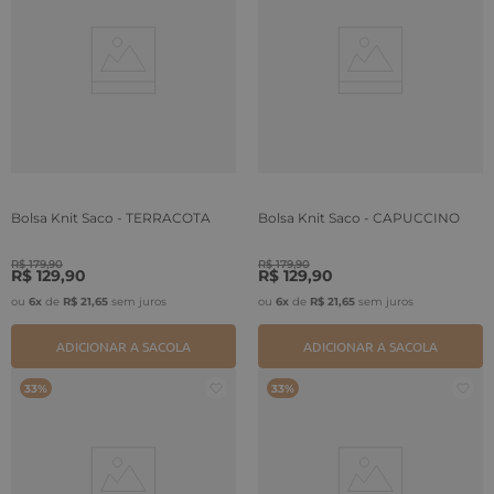
Bolsa Knit Saco - TERRACOTA
Bolsa Knit Saco - CAPUCCINO
R$
179
,
90
R$
179
,
90
R$
129
,
90
R$
129
,
90
ou
6
x
de
R$
21
,
65
sem juros
ou
6
x
de
R$
21
,
65
sem juros
ADICIONAR A SACOLA
ADICIONAR A SACOLA
33%
33%