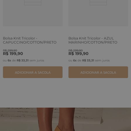
Bolsa Knit Tricolor -
Bolsa Knit Tricolor - AZUL
CAPUCCINO/COTTON/PRETO
MARINHO/COTTON/PRETO
R$
299
,
90
R$
299
,
90
R$
199
,
90
R$
199
,
90
ou
6
x
de
R$
33
,
31
sem juros
ou
6
x
de
R$
33
,
31
sem juros
ADICIONAR A SACOLA
ADICIONAR A SACOLA