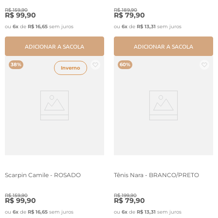
R$
159
,
90
R$
189
,
90
R$
99
,
90
R$
79
,
90
ou
6
x
de
R$
16
,
65
sem juros
ou
6
x
de
R$
13
,
31
sem juros
ADICIONAR A SACOLA
ADICIONAR A SACOLA
38%
60%
Inverno
Scarpin Camile - ROSADO
Tênis Nara - BRANCO/PRETO
R$
159
,
90
R$
199
,
90
R$
99
,
90
R$
79
,
90
ou
6
x
de
R$
16
,
65
sem juros
ou
6
x
de
R$
13
,
31
sem juros