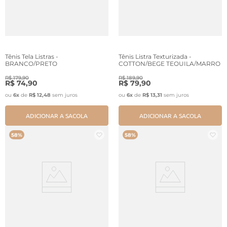
Tênis Tela Listras -
Tênis Listra Texturizada -
BRANCO/PRETO
COTTON/BEGE TEQUILA/MARRO
R$
179
,
90
R$
189
,
90
R$
74
,
90
R$
79
,
90
ou
6
x
de
R$
12
,
48
sem juros
ou
6
x
de
R$
13
,
31
sem juros
ADICIONAR A SACOLA
ADICIONAR A SACOLA
58%
58%