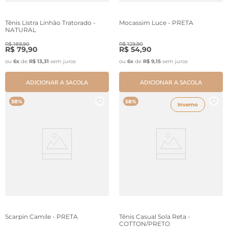
Tênis Listra Linhão Tratorado -
Mocassim Luce - PRETA
NATURAL
R$
189
,
90
R$
129
,
90
R$
79
,
90
R$
54
,
90
ou
6
x
de
R$
13
,
31
sem juros
ou
6
x
de
R$
9
,
15
sem juros
ADICIONAR A SACOLA
ADICIONAR A SACOLA
38%
58%
Inverno
Scarpin Camile - PRETA
Tênis Casual Sola Reta -
COTTON/PRETO