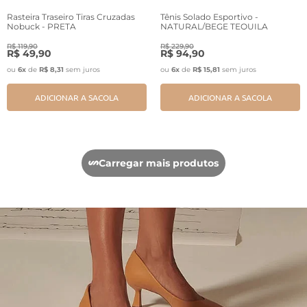
Rasteira Traseiro Tiras Cruzadas
Tênis Solado Esportivo -
Nobuck - PRETA
NATURAL/BEGE TEQUILA
R$
119
,
90
R$
229
,
90
R$
49
,
90
R$
94
,
90
ou
6
x
de
R$
8
,
31
sem juros
ou
6
x
de
R$
15
,
81
sem juros
ADICIONAR A SACOLA
ADICIONAR A SACOLA