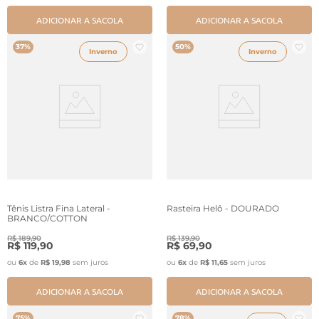
ADICIONAR A SACOLA
ADICIONAR A SACOLA
37%
50%
Inverno
Inverno
Tênis Listra Fina Lateral -
Rasteira Helô - DOURADO
BRANCO/COTTON
R$
189
,
90
R$
139
,
90
R$
119
,
90
R$
69
,
90
ou
6
x
de
R$
19
,
98
sem juros
ou
6
x
de
R$
11
,
65
sem juros
ADICIONAR A SACOLA
ADICIONAR A SACOLA
75%
78%