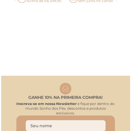
oca
Acima de R$ 499,90
sem juros no cartão
GANHE 10% NA PRIMEIRA COMPRA!
Inscreva-se em nossa Newsletter
e fique por dentro do
mundo Sonho dos Pés, descontos e produtos
exclusivos.