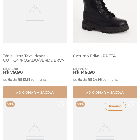
Tênis Listra Texturizada -
Coturno Érika - PRETA
COTTON/ROSADO/VERDE ERVA
R$
189
,
90
R$
179
,
90
R$
79
,
90
R$
149
,
90
ou
6
x
de
R$
13
,
31
sem juros
ou
6
x
de
R$
24
,
98
sem juros
ADICIONAR A SACOLA
ADICIONAR A SACOLA
58%
58%
Inverno