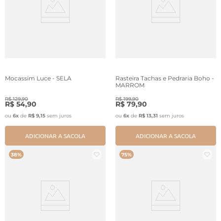
Mocassim Luce - SELA
Rasteira Tachas e Pedraria Boho -
MARROM
R$
129
,
90
R$
199
,
90
R$
54
,
90
R$
79
,
90
ou
6
x
de
R$
9
,
15
sem juros
ou
6
x
de
R$
13
,
31
sem juros
ADICIONAR A SACOLA
ADICIONAR A SACOLA
38%
75%