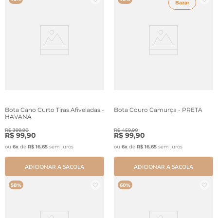
Bazar
Bota Cano Curto Tiras Afiveladas -
Bota Couro Camurça - PRETA
HAVANA
R$
399
,
90
R$
459
,
90
R$
99
,
90
R$
99
,
90
ou
6
x
de
R$
16
,
65
sem juros
ou
6
x
de
R$
16
,
65
sem juros
ADICIONAR A SACOLA
ADICIONAR A SACOLA
58%
60%