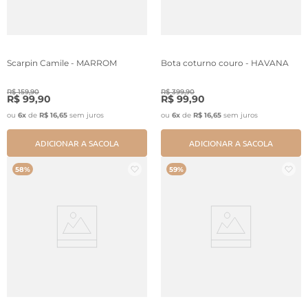
Scarpin Camile - MARROM
Bota coturno couro - HAVANA
R$
159
,
90
R$
399
,
90
R$
99
,
90
R$
99
,
90
ou
6
x
de
R$
16
,
65
sem juros
ou
6
x
de
R$
16
,
65
sem juros
ADICIONAR A SACOLA
ADICIONAR A SACOLA
58%
59%