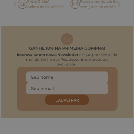
Frete Grátis*
Parcelamento até 6x
oca
Acima de R$ 499,90
sem juros no cartão
GANHE 10% NA PRIMEIRA COMPRA!
Inscreva-se em nossa Newsletter
e fique por dentro do
mundo Sonho dos Pés, descontos e produtos
exclusivos.
CADASTRAR