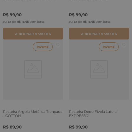
R$
99
,
90
R$
99
,
90
ou
6
x
de
R$
16
,
65
sem juros
ou
6
x
de
R$
16
,
65
sem juros
ADICIONAR A SACOLA
ADICIONAR A SACOLA
Inverno
Inverno
Rasteira Argola Metálica Trançada
Rasteira Dedo Fivela Lateral -
- COTTON
EXPRESSO
R$
89
,
90
R$
99
,
90