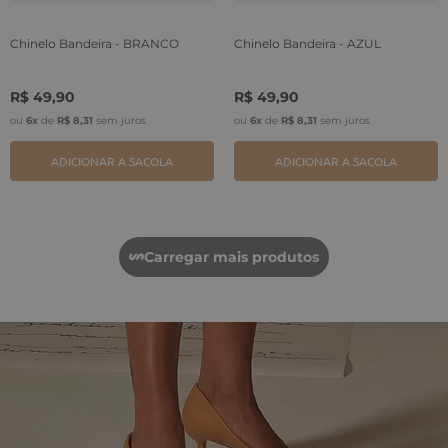
Chinelo Bandeira - BRANCO
Chinelo Bandeira - AZUL
R$
49
,
90
R$
49
,
90
ou
6
x
de
R$
8
,
31
sem juros
ou
6
x
de
R$
8
,
31
sem juros
ADICIONAR A SACOLA
ADICIONAR A SACOLA