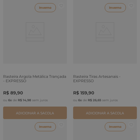
Inverno
Inverno
Rasteira Argola Metálica Trançada
Rasteira Tiras Artesanais -
- EXPRESSO
EXPRESSO
R$
89
,
90
R$
159
,
90
ou
6
x
de
R$
14
,
98
sem juros
ou
6
x
de
R$
26
,
65
sem juros
ADICIONAR A SACOLA
ADICIONAR A SACOLA
Inverno
Inverno