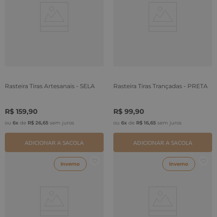
Rasteira Tiras Artesanais - SELA
Rasteira Tiras Trançadas - PRETA
R$
159
,
90
R$
99
,
90
ou
6
x
de
R$
26
,
65
sem juros
ou
6
x
de
R$
16
,
65
sem juros
ADICIONAR A SACOLA
ADICIONAR A SACOLA
Inverno
Inverno