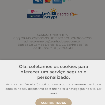
SOMOS SONHO LTDA
Cnpj: 28.445.729/0001-90 | IE: 11.902.839 | (21) 3606-0200
admecommerce@sonhodospes.com.br
Estrada Do Campo D'areia, 132, CD Sonho dos Pés
Rio de Janeiro, RJ, 22743-310
Olá, coletamos os cookies para
oferecer um serviço seguro e
personalizado.
Ao clicar em "Aceitar", você concorda com o armazenamento de
cookies no seu dispositivo para melhorar a navegação no site.
Ler
mais
ACEITAR TODOS