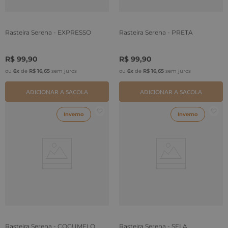
Rasteira Serena - EXPRESSO
Rasteira Serena - PRETA
R$
99
,
90
R$
99
,
90
ou
6
x
de
R$
16
,
65
sem juros
ou
6
x
de
R$
16
,
65
sem juros
ADICIONAR A SACOLA
ADICIONAR A SACOLA
Inverno
Inverno
Rasteira Serena - COGUMELO
Rasteira Serena - SELA