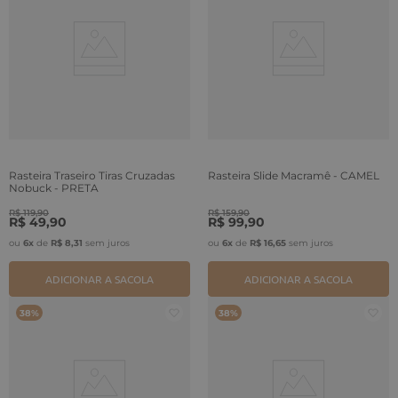
Rasteira Traseiro Tiras Cruzadas
Rasteira Slide Macramê - CAMEL
Nobuck - PRETA
R$
119
,
90
R$
159
,
90
R$
49
,
90
R$
99
,
90
ou
6
x
de
R$
8
,
31
sem juros
ou
6
x
de
R$
16
,
65
sem juros
ADICIONAR A SACOLA
ADICIONAR A SACOLA
38%
38%