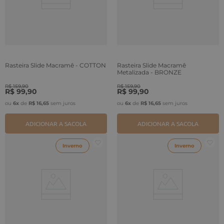
Rasteira Slide Macramê - COTTON
Rasteira Slide Macramê
Metalizada - BRONZE
R$
159
,
90
R$
159
,
90
R$
99
,
90
R$
99
,
90
ou
6
x
de
R$
16
,
65
sem juros
ou
6
x
de
R$
16
,
65
sem juros
ADICIONAR A SACOLA
ADICIONAR A SACOLA
Inverno
Inverno