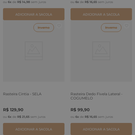
ou
6
x
de
R$
14
,
98
sem juros
ou
6
x
de
R$
16
,
65
sem juros
ADICIONAR A SACOLA
ADICIONAR A SACOLA
Inverno
Inverno
Rasteira Cintia - SELA
Rasteira Dedo Fivela Lateral -
COGUMELO
R$
129
,
90
R$
99
,
90
ou
6
x
de
R$
21
,
65
sem juros
ou
6
x
de
R$
16
,
65
sem juros
ADICIONAR A SACOLA
ADICIONAR A SACOLA