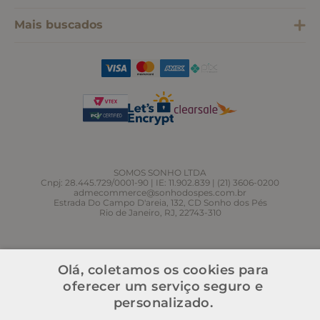
Mais buscados
SOMOS SONHO LTDA
Cnpj: 28.445.729/0001-90 | IE: 11.902.839 | (21) 3606-0200
admecommerce@sonhodospes.com.br
Estrada Do Campo D'areia, 132, CD Sonho dos Pés
Rio de Janeiro, RJ, 22743-310
Olá, coletamos os cookies para
oferecer um serviço seguro e
personalizado.