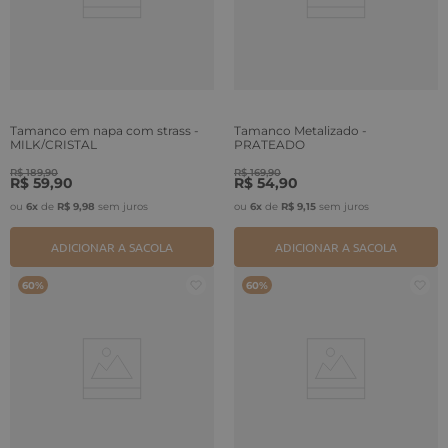
Tamanco em napa com strass -
Tamanco Metalizado -
MILK/CRISTAL
PRATEADO
R$
189
,
90
R$
169
,
90
R$
59
,
90
R$
54
,
90
ou
6
x
de
R$
9
,
98
sem juros
ou
6
x
de
R$
9
,
15
sem juros
ADICIONAR A SACOLA
ADICIONAR A SACOLA
60%
60%