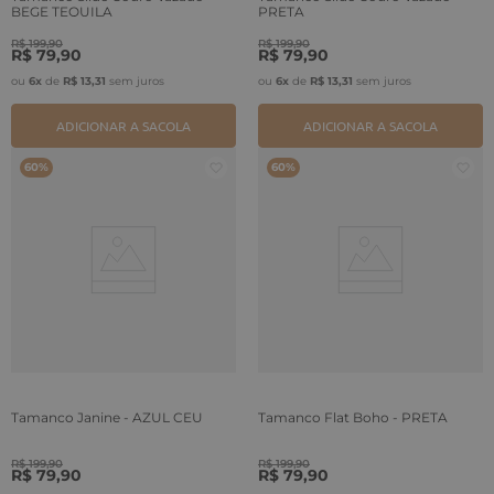
BEGE TEQUILA
PRETA
R$
199
,
90
R$
199
,
90
R$
79
,
90
R$
79
,
90
ou
6
x
de
R$
13
,
31
sem juros
ou
6
x
de
R$
13
,
31
sem juros
ADICIONAR A SACOLA
ADICIONAR A SACOLA
60%
60%
Tamanco Janine - AZUL CEU
Tamanco Flat Boho - PRETA
R$
199
,
90
R$
199
,
90
R$
79
,
90
R$
79
,
90