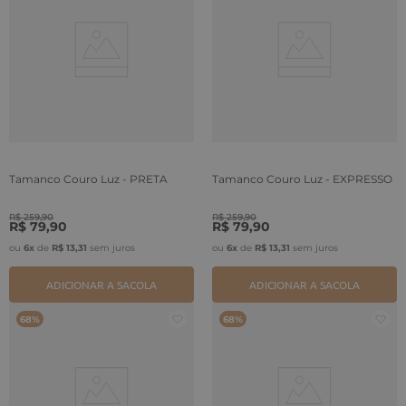
Tamanco Couro Luz - PRETA
Tamanco Couro Luz - EXPRESSO
R$
259
,
90
R$
259
,
90
R$
79
,
90
R$
79
,
90
ou
6
x
de
R$
13
,
31
sem juros
ou
6
x
de
R$
13
,
31
sem juros
ADICIONAR A SACOLA
ADICIONAR A SACOLA
68%
68%