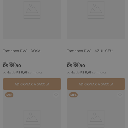
Tamanco PVC - ROSA
Tamanco PVC - AZUL CEU
R$
169
,
90
R$
169
,
90
R$
69
,
90
R$
69
,
90
ou
6
x
de
R$
11
,
65
sem juros
ou
6
x
de
R$
11
,
65
sem juros
ADICIONAR A SACOLA
ADICIONAR A SACOLA
59%
58%