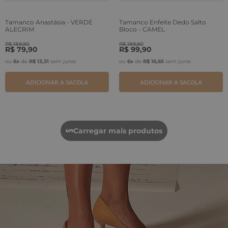
Tamanco Anastásia - VERDE
Tamanco Enfeite Dedo Salto
ALECRIM
Bloco - CAMEL
R$
189
,
90
R$
189
,
90
R$
79
,
90
R$
99
,
90
ou
6
x
de
R$
13
,
31
sem juros
ou
6
x
de
R$
16
,
65
sem juros
ADICIONAR A SACOLA
ADICIONAR A SACOLA