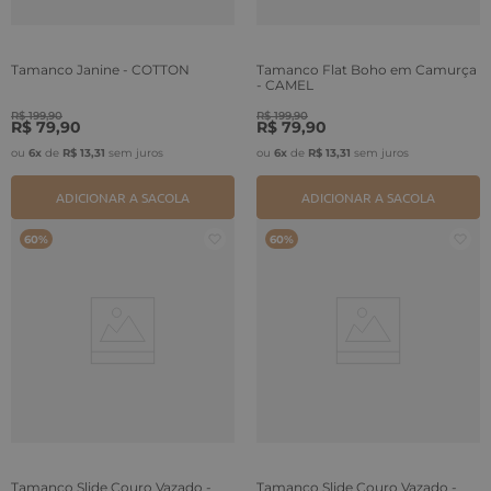
Tamanco Janine - COTTON
Tamanco Flat Boho em Camurça
- CAMEL
R$
199
,
90
R$
199
,
90
R$
79
,
90
R$
79
,
90
ou
6
x
de
R$
13
,
31
sem juros
ou
6
x
de
R$
13
,
31
sem juros
ADICIONAR A SACOLA
ADICIONAR A SACOLA
60%
60%
Tamanco Slide Couro Vazado -
Tamanco Slide Couro Vazado -