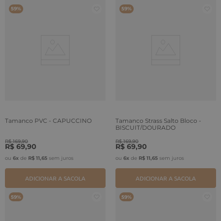
59%
59%
Tamanco PVC - CAPUCCINO
Tamanco Strass Salto Bloco -
BISCUIT/DOURADO
R$
169
,
90
R$
169
,
90
R$
69
,
90
R$
69
,
90
ou
6
x
de
R$
11
,
65
sem juros
ou
6
x
de
R$
11
,
65
sem juros
ADICIONAR A SACOLA
ADICIONAR A SACOLA
59%
59%