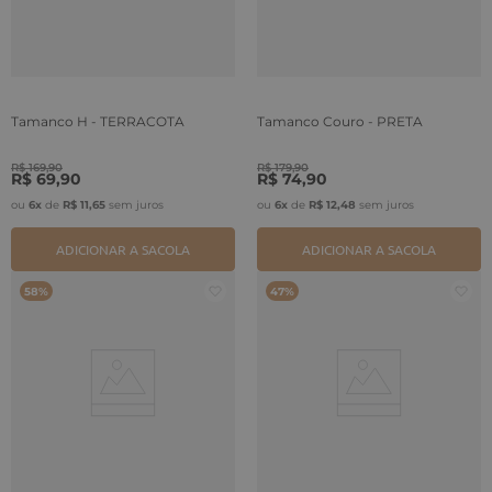
Tamanco H - TERRACOTA
Tamanco Couro - PRETA
R$
169
,
90
R$
179
,
90
R$
69
,
90
R$
74
,
90
ou
6
x
de
R$
11
,
65
sem juros
ou
6
x
de
R$
12
,
48
sem juros
ADICIONAR A SACOLA
ADICIONAR A SACOLA
58%
47%