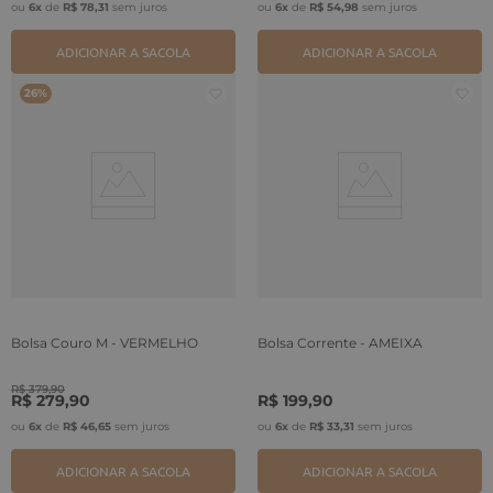
ou
6
x
de
R$
78
,
31
sem juros
ou
6
x
de
R$
54
,
98
sem juros
ADICIONAR A SACOLA
ADICIONAR A SACOLA
26%
Bolsa Couro M - VERMELHO
Bolsa Corrente - AMEIXA
R$
379
,
90
R$
279
,
90
R$
199
,
90
ou
6
x
de
R$
46
,
65
sem juros
ou
6
x
de
R$
33
,
31
sem juros
ADICIONAR A SACOLA
ADICIONAR A SACOLA