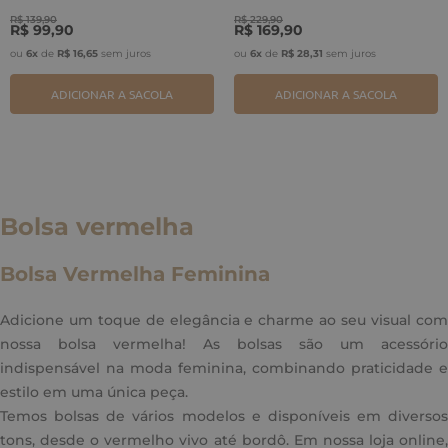
R$
139
,
90
R$
229
,
90
R$
99
,
90
R$
169
,
90
ou
6
x
de
R$
16
,
65
sem juros
ou
6
x
de
R$
28
,
31
sem juros
ADICIONAR A SACOLA
ADICIONAR A SACOLA
Bolsa vermelha
Bolsa Vermelha Feminina
Adicione um toque de elegância e charme ao seu visual com
nossa bolsa vermelha! As bolsas são um acessório
indispensável na moda feminina, combinando praticidade e
estilo em uma única peça.
Temos bolsas de vários modelos e disponíveis em diversos
tons, desde o vermelho vivo até bordô. Em nossa loja online,