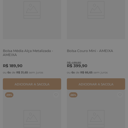
Bolsa Média Alça Metalizada -
Bolsa Couro Mini - AMEIXA
AMEIXA
R$
499
,
90
R$
189
,
90
R$
399
,
90
ou
6
x
de
R$
31
,
65
sem juros
ou
6
x
de
R$
66
,
65
sem juros
ADICIONAR A SACOLA
ADICIONAR A SACOLA
29%
26%