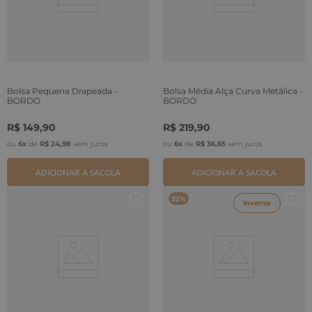
Bolsa Pequena Drapeada -
Bolsa Média Alça Curva Metálica -
BORDO
BORDO
R$
149
,
90
R$
219
,
90
ou
6
x
de
R$
24
,
98
sem juros
ou
6
x
de
R$
36
,
65
sem juros
ADICIONAR A SACOLA
ADICIONAR A SACOLA
32%
Inverno