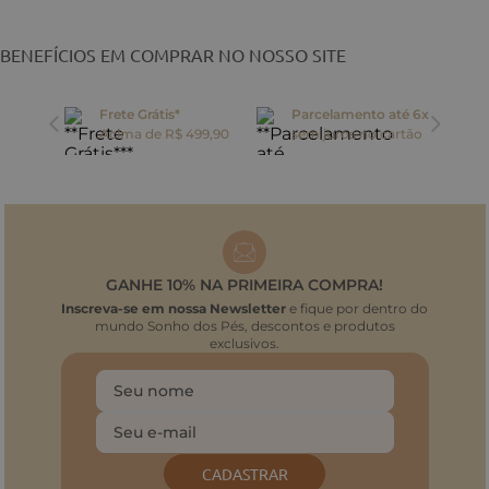
BENEFÍCIOS EM COMPRAR NO NOSSO SITE
Frete Grátis*
Parcelamento até 6x
oca
Acima de R$ 499,90
sem juros no cartão
GANHE 10% NA PRIMEIRA COMPRA!
Inscreva-se em nossa Newsletter
e fique por dentro do
mundo Sonho dos Pés, descontos e produtos
exclusivos.
CADASTRAR