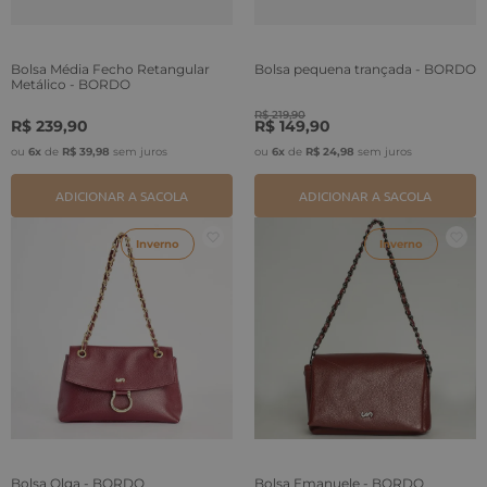
Bolsa Média Fecho Retangular
Bolsa pequena trançada - BORDO
Metálico - BORDO
R$
219
,
90
R$
239
,
90
R$
149
,
90
ou
6
x
de
R$
39
,
98
sem juros
ou
6
x
de
R$
24
,
98
sem juros
ADICIONAR A SACOLA
ADICIONAR A SACOLA
Inverno
Inverno
Bolsa Olga - BORDO
Bolsa Emanuele - BORDO