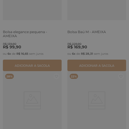
Bolsa elegance pequena -
Bolsa Baú M - AMEIXA
AMEIXA
R$
139
,
90
R$
229
,
90
R$
99
,
90
R$
169
,
90
ou
6
x
de
R$
16
,
65
sem juros
ou
6
x
de
R$
28
,
31
sem juros
ADICIONAR A SACOLA
ADICIONAR A SACOLA
28%
22%