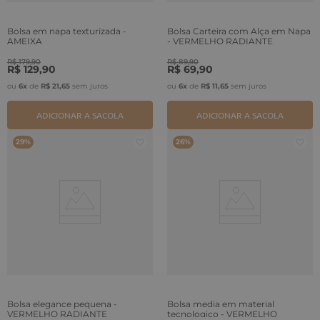
Bolsa em napa texturizada -
Bolsa Carteira com Alça em Napa
AMEIXA
- VERMELHO RADIANTE
R$
179
,
90
R$
89
,
90
R$
129
,
90
R$
69
,
90
ou
6
x
de
R$
21
,
65
sem juros
ou
6
x
de
R$
11
,
65
sem juros
ADICIONAR A SACOLA
ADICIONAR A SACOLA
29%
26%
Bolsa elegance pequena -
Bolsa media em material
VERMELHO RADIANTE
tecnologico - VERMELHO