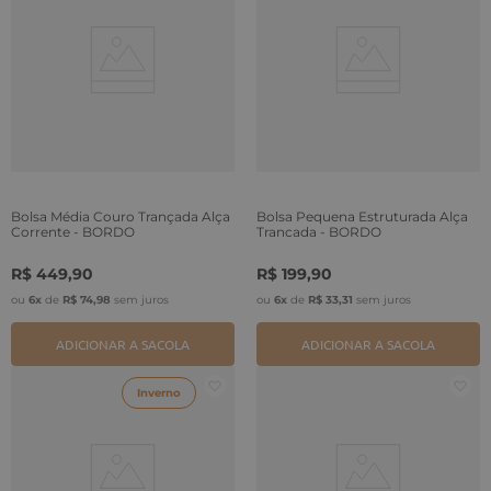
Bolsa Média Couro Trançada Alça
Bolsa Pequena Estruturada Alça
Corrente - BORDO
Trançada - BORDO
R$
449
,
90
R$
199
,
90
ou
6
x
de
R$
74
,
98
sem juros
ou
6
x
de
R$
33
,
31
sem juros
ADICIONAR A SACOLA
ADICIONAR A SACOLA
Inverno