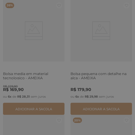
26%
Bolsa media em material
Bolsa pequena com detalhe na
tecnologico - AMEIXA
alça - AMEIXA
R$
229
,
90
R$
169
,
90
R$
179
,
90
ou
6
x
de
R$
28
,
31
sem juros
ou
6
x
de
R$
29
,
98
sem juros
ADICIONAR A SACOLA
ADICIONAR A SACOLA
20%