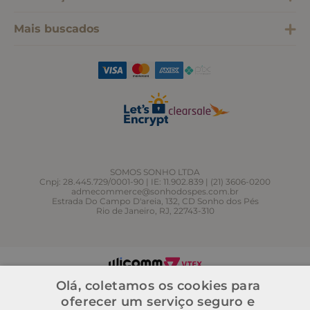
Mais buscados
SOMOS SONHO LTDA
Cnpj: 28.445.729/0001-90 | IE: 11.902.839 | (21) 3606-0200
admecommerce@sonhodospes.com.br
Estrada Do Campo D'areia, 132, CD Sonho dos Pés
Rio de Janeiro, RJ, 22743-310
Olá, coletamos os cookies para
oferecer um serviço seguro e