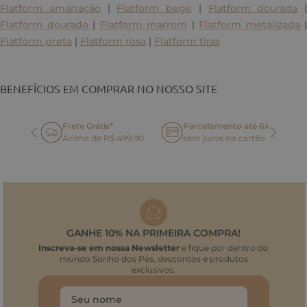
Flatform amarração
|
Flatform bege
|
Flatform dourada
|
Flatform dourado
|
Flatform marrom
|
Flatform metalizada
|
Flatform preta
|
Flatform rosa
|
Flatform tiras
BENEFÍCIOS EM COMPRAR NO NOSSO SITE
Frete Grátis*
Parcelamento até 6x
oca
Acima de R$ 499,90
sem juros no cartão
GANHE 10% NA PRIMEIRA COMPRA!
Inscreva-se em nossa Newsletter
e fique por dentro do
mundo Sonho dos Pés, descontos e produtos
exclusivos.