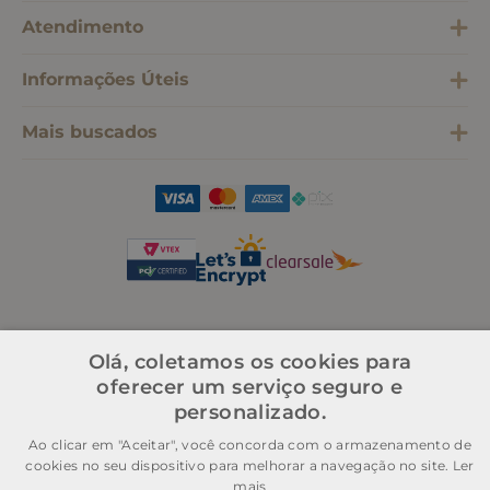
Atendimento
Informações Úteis
Mais buscados
Olá, coletamos os cookies para
SOMOS SONHO LTDA
Cnpj: 28.445.729/0001-90 | IE: 11.902.839 | (21) 3606-0200
oferecer um serviço seguro e
admecommerce@sonhodospes.com.br
Estrada Do Campo D'areia, 132, CD Sonho dos Pés
personalizado.
Rio de Janeiro, RJ, 22743-310
Ao clicar em "Aceitar", você concorda com o armazenamento de
cookies no seu dispositivo para melhorar a navegação no site.
Ler
mais