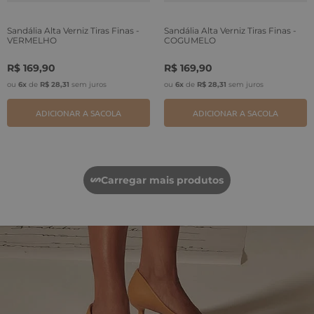
Sandália Alta Verniz Tiras Finas -
Sandália Alta Verniz Tiras Finas -
VERMELHO
COGUMELO
R$
169
,
90
R$
169
,
90
ou
6
x
de
R$
28
,
31
sem juros
ou
6
x
de
R$
28
,
31
sem juros
ADICIONAR A SACOLA
ADICIONAR A SACOLA