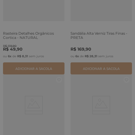
Rasteira Detalhes Orgânicos
Sandália Alta Verniz Tiras Finas -
Cortiça - NATURAL
PRETA
R$
119
,
90
R$
49
,
90
R$
169
,
90
ou
6
x
de
R$
8
,
31
sem juros
ou
6
x
de
R$
28
,
31
sem juros
ADICIONAR A SACOLA
ADICIONAR A SACOLA