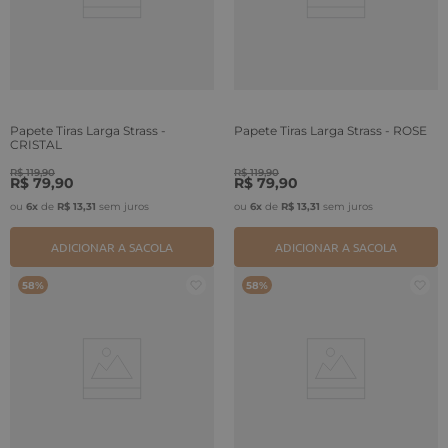
Papete Tiras Larga Strass -
Papete Tiras Larga Strass - ROSE
CRISTAL
R$
119
,
90
R$
119
,
90
R$
79
,
90
R$
79
,
90
ou
6
x
de
R$
13
,
31
sem juros
ou
6
x
de
R$
13
,
31
sem juros
ADICIONAR A SACOLA
ADICIONAR A SACOLA
58%
58%