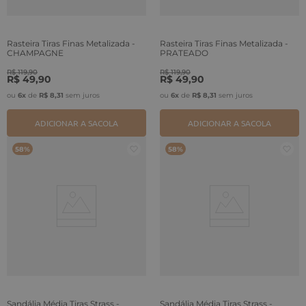
Rasteira Tiras Finas Metalizada -
Rasteira Tiras Finas Metalizada -
CHAMPAGNE
PRATEADO
R$
119
,
90
R$
119
,
90
R$
49
,
90
R$
49
,
90
ou
6
x
de
R$
8
,
31
sem juros
ou
6
x
de
R$
8
,
31
sem juros
ADICIONAR A SACOLA
ADICIONAR A SACOLA
58%
58%
Sandália Média Tiras Strass -
Sandália Média Tiras Strass -