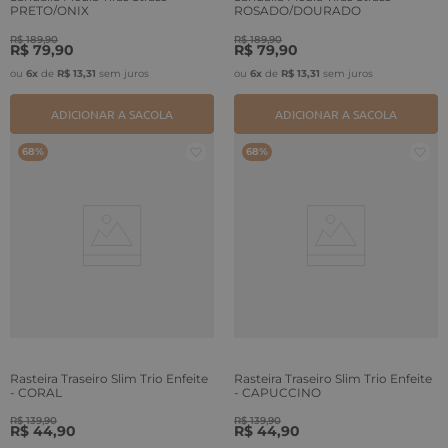
PRETO/ONIX
ROSADO/DOURADO
R$
189
,
90
R$
189
,
90
R$
79
,
90
R$
79
,
90
ou
6
x
de
R$
13
,
31
sem juros
ou
6
x
de
R$
13
,
31
sem juros
ADICIONAR A SACOLA
ADICIONAR A SACOLA
68%
68%
Rasteira Traseiro Slim Trio Enfeite
Rasteira Traseiro Slim Trio Enfeite
- CORAL
- CAPUCCINO
R$
139
,
90
R$
139
,
90
R$
44
,
90
R$
44
,
90