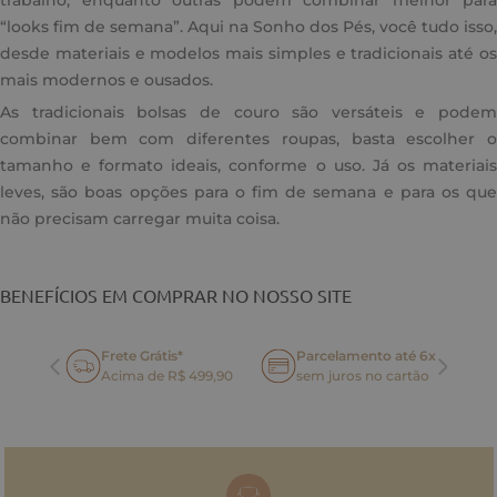
trabalho, enquanto outras podem combinar melhor para
“looks fim de semana”. Aqui na Sonho dos Pés, você tudo isso,
desde materiais e modelos mais simples e tradicionais até os
mais modernos e ousados.
As tradicionais bolsas de couro são versáteis e podem
combinar bem com diferentes roupas, basta escolher o
tamanho e formato ideais, conforme o uso. Já os materiais
leves, são boas opções para o fim de semana e para os que
não precisam carregar muita coisa.
BENEFÍCIOS EM COMPRAR NO NOSSO SITE
Frete Grátis*
Parcelamento até 6x
oca
Acima de R$ 499,90
sem juros no cartão