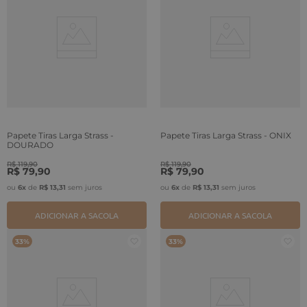
Papete Tiras Larga Strass -
Papete Tiras Larga Strass - ONIX
DOURADO
R$
119
,
90
R$
119
,
90
R$
79
,
90
R$
79
,
90
ou
6
x
de
R$
13
,
31
sem juros
ou
6
x
de
R$
13
,
31
sem juros
ADICIONAR A SACOLA
ADICIONAR A SACOLA
33%
33%