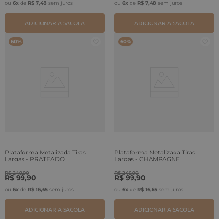
ou
6
x
de
R$
7
,
48
sem juros
ou
6
x
de
R$
7
,
48
sem juros
ADICIONAR A SACOLA
ADICIONAR A SACOLA
60%
60%
Plataforma Metalizada Tiras
Plataforma Metalizada Tiras
Largas - PRATEADO
Largas - CHAMPAGNE
R$
249
,
90
R$
249
,
90
R$
99
,
90
R$
99
,
90
ou
6
x
de
R$
16
,
65
sem juros
ou
6
x
de
R$
16
,
65
sem juros
ADICIONAR A SACOLA
ADICIONAR A SACOLA