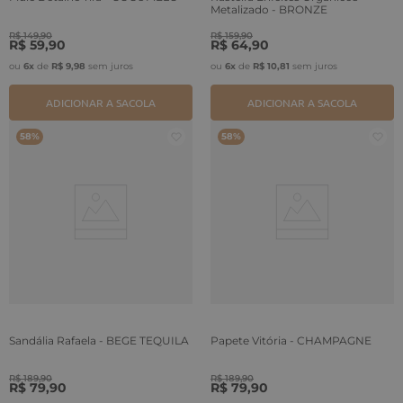
Metalizado - BRONZE
R$
149
,
90
R$
159
,
90
R$
59
,
90
R$
64
,
90
ou
6
x
de
R$
9
,
98
sem juros
ou
6
x
de
R$
10
,
81
sem juros
ADICIONAR A SACOLA
ADICIONAR A SACOLA
58%
58%
Sandália Rafaela - BEGE TEQUILA
Papete Vitória - CHAMPAGNE
R$
189
,
90
R$
189
,
90
R$
79
,
90
R$
79
,
90