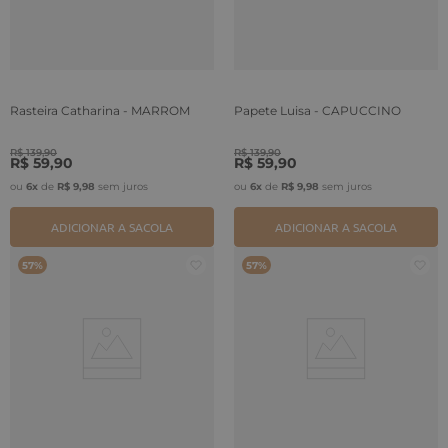
Rasteira Catharina - MARROM
Papete Luisa - CAPUCCINO
R$
139
,
90
R$
139
,
90
R$
59
,
90
R$
59
,
90
ou
6
x
de
R$
9
,
98
sem juros
ou
6
x
de
R$
9
,
98
sem juros
ADICIONAR A SACOLA
ADICIONAR A SACOLA
57%
57%