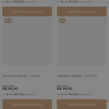
ou
6
x
de
R$
13
,
31
sem juros
ou
6
x
de
R$
13
,
31
sem juros
ADICIONAR A SACOLA
ADICIONAR A SACOLA
33%
33%
Sapatilha Vazada - CAMEL
Sapatilha Vazada - COTTON
R$
149
,
90
R$
149
,
90
R$
99
,
90
R$
99
,
90
ou
6
x
de
R$
16
,
65
sem juros
ou
6
x
de
R$
16
,
65
sem juros
ADICIONAR A SACOLA
ADICIONAR A SACOLA