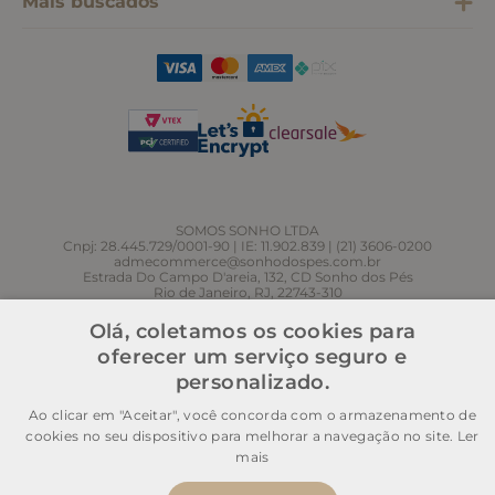
Mais buscados
SOMOS SONHO LTDA
Cnpj: 28.445.729/0001-90 | IE: 11.902.839 | (21) 3606-0200
admecommerce@sonhodospes.com.br
Estrada Do Campo D'areia, 132, CD Sonho dos Pés
Rio de Janeiro, RJ, 22743-310
Olá, coletamos os cookies para
oferecer um serviço seguro e
personalizado.
Ao clicar em "Aceitar", você concorda com o armazenamento de
cookies no seu dispositivo para melhorar a navegação no site.
Ler
mais