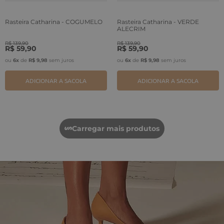
Rasteira Catharina - COGUMELO
Rasteira Catharina - VERDE
ALECRIM
R$
139
,
90
R$
139
,
90
R$
59
,
90
R$
59
,
90
ou
6
x
de
R$
9
,
98
sem juros
ou
6
x
de
R$
9
,
98
sem juros
ADICIONAR A SACOLA
ADICIONAR A SACOLA