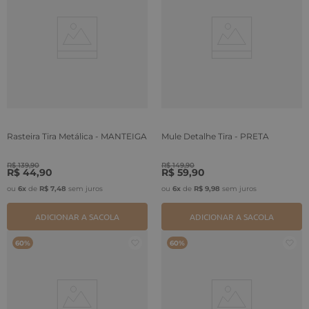
Rasteira Tira Metálica - MANTEIGA
Mule Detalhe Tira - PRETA
R$
139
,
90
R$
149
,
90
R$
44
,
90
R$
59
,
90
ou
6
x
de
R$
7
,
48
sem juros
ou
6
x
de
R$
9
,
98
sem juros
ADICIONAR A SACOLA
ADICIONAR A SACOLA
60%
60%