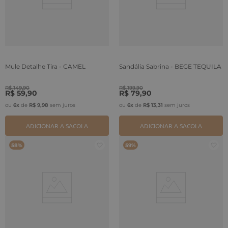
Mule Detalhe Tira - CAMEL
Sandália Sabrina - BEGE TEQUILA
R$
149
,
90
R$
199
,
90
R$
59
,
90
R$
79
,
90
ou
6
x
de
R$
9
,
98
sem juros
ou
6
x
de
R$
13
,
31
sem juros
ADICIONAR A SACOLA
ADICIONAR A SACOLA
58%
59%