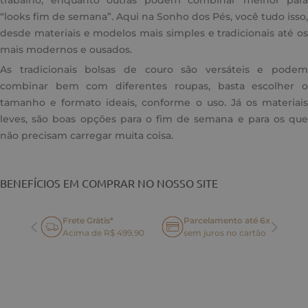
trabalho, enquanto outras podem combinar melhor para
“looks fim de semana”. Aqui na Sonho dos Pés, você tudo isso,
desde materiais e modelos mais simples e tradicionais até os
mais modernos e ousados.
As tradicionais bolsas de couro são versáteis e podem
combinar bem com diferentes roupas, basta escolher o
tamanho e formato ideais, conforme o uso. Já os materiais
leves, são boas opções para o fim de semana e para os que
não precisam carregar muita coisa.
BENEFÍCIOS EM COMPRAR NO NOSSO SITE
Frete Grátis*
Parcelamento até 6x
oca
Acima de R$ 499,90
sem juros no cartão