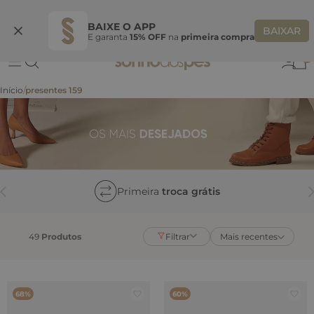
Ganhe 10% OFF na coleção utilizando o código do seu vendedor*
S
BAIXE O APP
BAIXAR
E garanta
15% OFF
na
primeira compra
0
presentes 159
Primeira
troca grátis
49
Produtos
Filtrar
Mais recentes
68%
60%