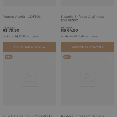
Papete Vitória - COTTON
Rasteira Enfeites Orgânicos -
EXPRESSO
R$
189
,
90
R$
159
,
90
R$
79
,
90
R$
64
,
90
ou
6
x
de
R$
13
,
31
sem juros
ou
6
x
de
R$
10
,
81
sem juros
ADICIONAR A SACOLA
ADICIONAR A SACOLA
60%
59%
Mule Detalhe Tira - COGUMELO
Rasteira Enfeites Orgânicos