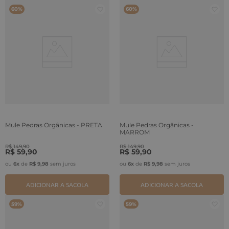
60%
60%
Mule Pedras Orgânicas - PRETA
Mule Pedras Orgânicas -
MARROM
R$
149
,
90
R$
149
,
90
R$
59
,
90
R$
59
,
90
ou
6
x
de
R$
9
,
98
sem juros
ou
6
x
de
R$
9
,
98
sem juros
ADICIONAR A SACOLA
ADICIONAR A SACOLA
59%
59%