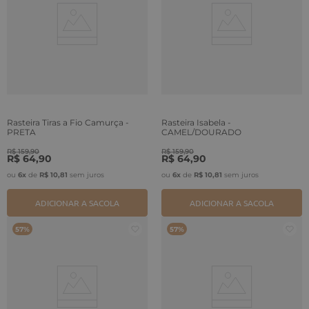
Rasteira Tiras a Fio Camurça -
Rasteira Isabela -
PRETA
CAMEL/DOURADO
R$
159
,
90
R$
159
,
90
R$
64
,
90
R$
64
,
90
ou
6
x
de
R$
10
,
81
sem juros
ou
6
x
de
R$
10
,
81
sem juros
ADICIONAR A SACOLA
ADICIONAR A SACOLA
57%
57%