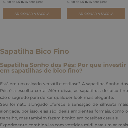
ou
6
x
de
R$
16
,
65
sem juros
ou
6
x
de
R$
16
,
65
sem juros
ADICIONAR A SACOLA
ADICIONAR A SACOLA
Sapatilha Bico Fino
Sapatilha Sonho dos Pés: Por que investir
em sapatilhas de bico fino?
Está em um calçado versátil e estiloso? A sapatilha Sonho dos
Pés é a escolha certa! Além disso, as sapatilhas de bico fino
são o segredo para deixar qualquer look mais elegante.
Seu formato alongado oferece a sensação de silhueta mais
alongada, por isso, elas são ideais ambientes formais, como o
trabalho, mas também fazem bonito em ocasiões casuais.
Experimente combiná-las com vestidos midi para um ar mais