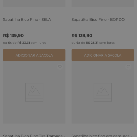
Sapatilha Bico Fino - SELA
Sapatilha Bico Fino - BORDO
R$
139
,
90
R$
139
,
90
ou
6
x
de
R$
23
,
31
sem juros
ou
6
x
de
R$
23
,
31
sem juros
ADICIONAR A SACOLA
ADICIONAR A SACOLA
Sapatilha Bico Fino Tira Tramada -
Sapatilha bico fino em camurça -