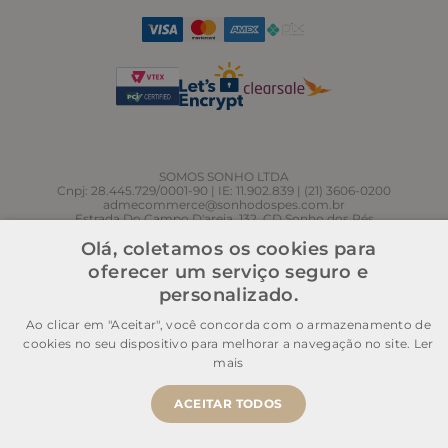
SOMOS SONHO LTDA
Cnpj: 28.445.729/0001-90 | IE: 11.902.839 | (21) 3606-0200
admecommerce@sonhodospes.com.br
Estrada Do Campo D'areia, 132, CD Sonho dos Pés
Rio de Janeiro, RJ, 22743-310
Olá, coletamos os cookies para
oferecer um serviço seguro e
personalizado.
Ao clicar em "Aceitar", você concorda com o armazenamento de
cookies no seu dispositivo para melhorar a navegação no site.
Ler
mais
ACEITAR TODOS