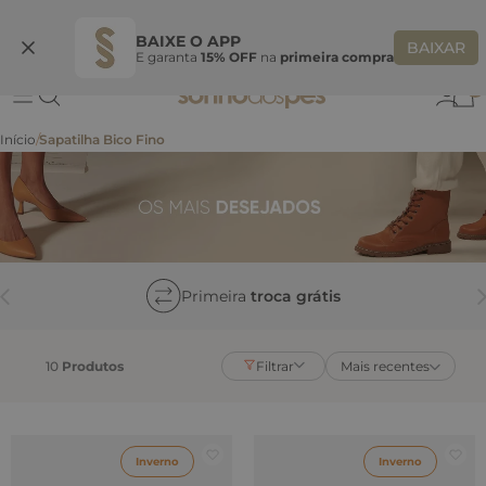
Ganhe 10% OFF na coleção utilizando o código do seu vendedor*
S
BAIXE O APP
BAIXAR
E garanta
15% OFF
na
primeira compra
0
Sapatilha Bico Fino
Primeira
troca grátis
10
Produtos
Filtrar
Mais recentes
Inverno
Inverno