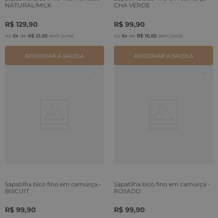
NATURAL/MILK
CHA VERDE
R$
129
,
90
R$
99
,
90
ou
6
x
de
R$
21
,
65
sem juros
ou
6
x
de
R$
16
,
65
sem juros
ADICIONAR A SACOLA
ADICIONAR A SACOLA
Sapatilha bico fino em camurça -
Sapatilha bico fino em camurça -
BISCUIT
ROSADO
R$
99
,
90
R$
99
,
90