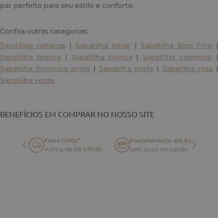
par perfeito para seu estilo e conforto.
Confira outras categorias:
Sandálias rasteiras
|
Sapatilha bege
|
Sapatilha Bico Fino
Sapatilha branca
|
Sapatilha branca
|
Sapatilha caramelo
|
Sapatilha feminina preta
|
Sapatilha preta
|
Sapatilha rosa
Sapatilha verde
BENEFÍCIOS EM COMPRAR NO NOSSO SITE
Frete Grátis*
Parcelamento até 6x
oca
Acima de R$ 499,90
sem juros no cartão