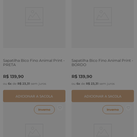
Sapatilha Bico Fino Animal Print -
Sapatilha Bico Fino Animal Print -
PRETA
BORDO
R$
139
,
90
R$
139
,
90
ou
6
x
de
R$
23
,
31
sem juros
ou
6
x
de
R$
23
,
31
sem juros
ADICIONAR A SACOLA
ADICIONAR A SACOLA
Inverno
Inverno