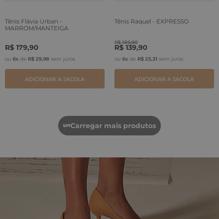
Tênis Flávia Urban -
Tênis Raquel - EXPRESSO
MARROM/MANTEIGA
R$
189
,
90
R$
179
,
90
R$
139
,
90
ou
6
x
de
R$
29
,
98
sem juros
ou
6
x
de
R$
23
,
31
sem juros
ADICIONAR A SACOLA
ADICIONAR A SACOLA