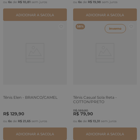
ou
6
x
de
R$
10
,
81
sem juros
ou
6
x
de
R$
19
,
98
sem juros
ADICIONAR A SACOLA
ADICIONAR A SACOLA
58%
Inverno
Tênis Elen - BRANCO/CAMEL
Tênis Casual Sola Reta -
COTTON/PRETO
R$
189
,
90
R$
129
,
90
R$
79
,
90
ou
6
x
de
R$
21
,
65
sem juros
ou
6
x
de
R$
13
,
31
sem juros
ADICIONAR A SACOLA
ADICIONAR A SACOLA