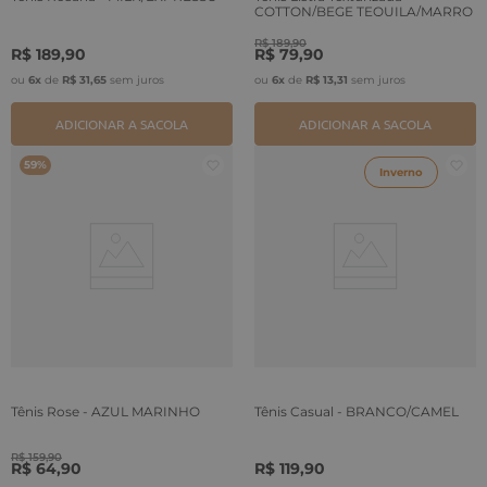
COTTON/BEGE TEQUILA/MARRO
R$
189
,
90
R$
189
,
90
R$
79
,
90
ou
6
x
de
R$
31
,
65
sem juros
ou
6
x
de
R$
13
,
31
sem juros
ADICIONAR A SACOLA
ADICIONAR A SACOLA
59%
Inverno
Tênis Rose - AZUL MARINHO
Tênis Casual - BRANCO/CAMEL
R$
159
,
90
R$
64
,
90
R$
119
,
90