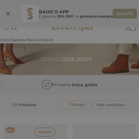
Ganhe 10% OFF na coleção utilizando o código do seu vendedor*
S
BAIXE O APP
BAIXAR
E garanta
15% OFF
na
primeira compra
0
Sapatos
Tênis e Oxford
Primeira
troca grátis
156
Produtos
Filtrar
Mais vendidos
58%
Inverno