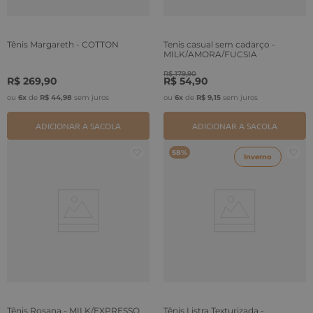
Tênis Margareth - COTTON
Tenis casual sem cadarço -
MILK/AMORA/FUCSIA
R$
179
,
90
R$
269
,
90
R$
54
,
90
ou
6
x
de
R$
44
,
98
sem juros
ou
6
x
de
R$
9
,
15
sem juros
ADICIONAR A SACOLA
ADICIONAR A SACOLA
58%
Inverno
Tênis Rosana - MILK/EXPRESSO
Tênis Listra Texturizada -