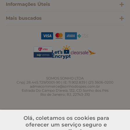
Informações Úteis
Mais buscados
SOMOS SONHO LTDA
Cnpj: 28.445.729/0001-90 | IE: 11.902.839 | (21) 3606-0200
admecommerce@sonhodospes.com.br
Estrada Do Campo D'areia, 132, CD Sonho dos Pés
Rio de Janeiro, RJ, 22743-310
Olá, coletamos os cookies para
oferecer um serviço seguro e