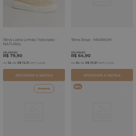
Tênis Listra Linhão Tratorado -
Tênis Rose - MARROM
NATURAL
R$
189
,
90
R$
159
,
90
R$
79
,
90
R$
64
,
90
ou
6
x
de
R$
13
,
31
sem juros
ou
6
x
de
R$
10
,
81
sem juros
ADICIONAR A SACOLA
ADICIONAR A SACOLA
69%
Inverno