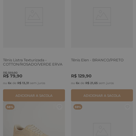
Tênis Listra Texturizada -
Tênis Elen - BRANCO/PRETO
COTTON/ROSADO/VERDE ERVA
R$
189
,
90
R$
79
,
90
R$
129
,
90
ou
6
x
de
R$
13
,
31
sem juros
ou
6
x
de
R$
21
,
65
sem juros
ADICIONAR A SACOLA
ADICIONAR A SACOLA
58%
59%