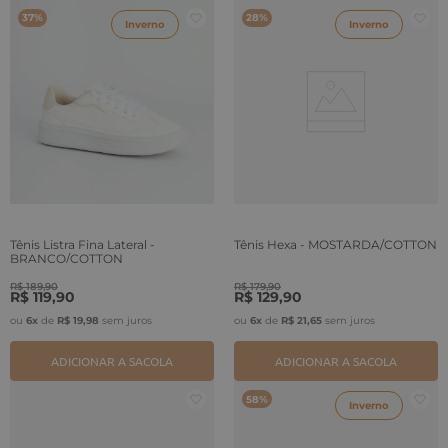
37%
28%
Inverno
Inverno
Tênis Listra Fina Lateral -
Tênis Hexa - MOSTARDA/COTTON
BRANCO/COTTON
R$
189
,
90
R$
179
,
90
R$
119
,
90
R$
129
,
90
ou
6
x
de
R$
19
,
98
sem juros
ou
6
x
de
R$
21
,
65
sem juros
ADICIONAR A SACOLA
ADICIONAR A SACOLA
58%
Inverno