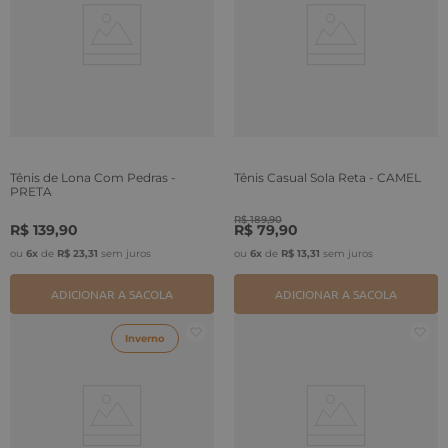
Tênis de Lona Com Pedras -
Tênis Casual Sola Reta - CAMEL
PRETA
R$
189
,
90
R$
139
,
90
R$
79
,
90
ou
6
x
de
R$
23
,
31
sem juros
ou
6
x
de
R$
13
,
31
sem juros
ADICIONAR A SACOLA
ADICIONAR A SACOLA
Inverno