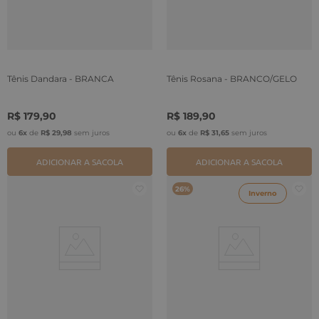
Tênis Dandara - BRANCA
Tênis Rosana - BRANCO/GELO
R$
179
,
90
R$
189
,
90
ou
6
x
de
R$
29
,
98
sem juros
ou
6
x
de
R$
31
,
65
sem juros
ADICIONAR A SACOLA
ADICIONAR A SACOLA
26%
Inverno