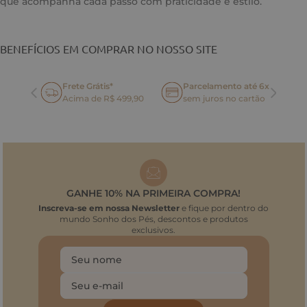
que acompanha cada passo com praticidade e estilo.
BENEFÍCIOS EM COMPRAR NO NOSSO SITE
Frete Grátis*
Parcelamento até 6x
oca
Acima de R$ 499,90
sem juros no cartão
GANHE 10% NA PRIMEIRA COMPRA!
Inscreva-se em nossa Newsletter
e fique por dentro do
mundo Sonho dos Pés, descontos e produtos
exclusivos.