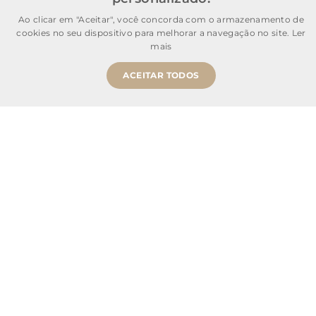
Atendimento
Ao clicar em "Aceitar", você concorda com o armazenamento de
cookies no seu dispositivo para melhorar a navegação no site.
Ler
mais
Informações Úteis
ACEITAR TODOS
Mais buscados
SOMOS SONHO LTDA
Cnpj: 28.445.729/0001-90 | IE: 11.902.839 | (21) 3606-0200
admecommerce@sonhodospes.com.br
Estrada Do Campo D'areia, 132, CD Sonho dos Pés
Rio de Janeiro, RJ, 22743-310