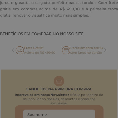
juros e garanta o calçado perfeito para a torcida. Com frete
grátis em compras acima de R$ 499,90 e a primeira troca
grátis, renovar o visual fica muito mais simples.
BENEFÍCIOS EM COMPRAR NO NOSSO SITE
Frete Grátis*
Parcelamento até 6x
oca
Acima de R$ 499,90
sem juros no cartão
GANHE 10% NA PRIMEIRA COMPRA!
Inscreva-se em nossa Newsletter
e fique por dentro do
mundo Sonho dos Pés, descontos e produtos
exclusivos.