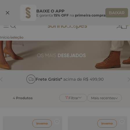
Ganhe 10% OFF na coleção utilizando o código do seu vendedor*
S
BAIXE O APP
BAIXAR
E garanta
15% OFF
na
primeira compra
0
seleção
Frete Grátis*
acima de R$ 499,90
4
Produtos
Filtrar
Mais recentes
Inverno
Inverno