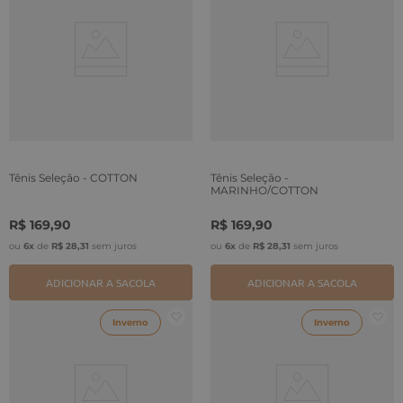
Tênis Seleção - COTTON
Tênis Seleção -
MARINHO/COTTON
R$
169
,
90
R$
169
,
90
ou
6
x
de
R$
28
,
31
sem juros
ou
6
x
de
R$
28
,
31
sem juros
ADICIONAR A SACOLA
ADICIONAR A SACOLA
Inverno
Inverno