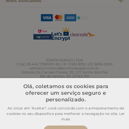
Mais buscados
SOMOS SONHO LTDA
Cnpj: 28.445.729/0001-90 | IE: 11.902.839 | (21) 3606-0200
admecommerce@sonhodospes.com.br
Estrada Do Campo D'areia, 132, CD Sonho dos Pés
Rio de Janeiro, RJ, 22743-310
Olá, coletamos os cookies para
oferecer um serviço seguro e
personalizado.
Ao clicar em "Aceitar", você concorda com o armazenamento de
cookies no seu dispositivo para melhorar a navegação no site.
Ler
mais