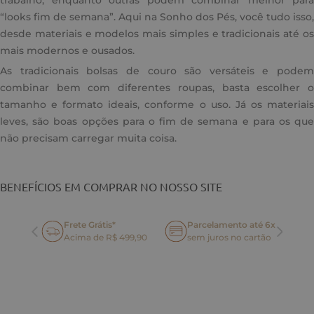
trabalho, enquanto outras podem combinar melhor para
“looks fim de semana”. Aqui na Sonho dos Pés, você tudo isso,
desde materiais e modelos mais simples e tradicionais até os
mais modernos e ousados.
As tradicionais bolsas de couro são versáteis e podem
combinar bem com diferentes roupas, basta escolher o
tamanho e formato ideais, conforme o uso. Já os materiais
leves, são boas opções para o fim de semana e para os que
não precisam carregar muita coisa.
BENEFÍCIOS EM COMPRAR NO NOSSO SITE
Frete Grátis*
Parcelamento até 6x
oca
Acima de R$ 499,90
sem juros no cartão