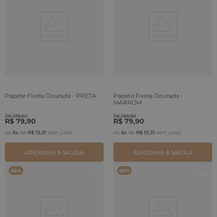
Papete Fivela Dourada - PRETA
Papete Fivela Dourada -
MARROM
R$
199
,
90
R$
199
,
90
R$
79
,
90
R$
79
,
90
ou
6
x
de
R$
13
,
31
sem juros
ou
6
x
de
R$
13
,
31
sem juros
ADICIONAR A SACOLA
ADICIONAR A SACOLA
60%
60%