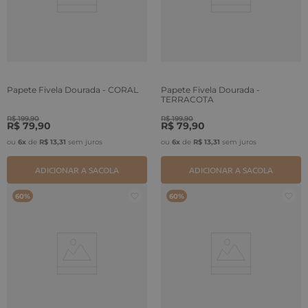
Papete Fivela Dourada - CORAL
Papete Fivela Dourada -
TERRACOTA
R$
199
,
90
R$
199
,
90
R$
79
,
90
R$
79
,
90
ou
6
x
de
R$
13
,
31
sem juros
ou
6
x
de
R$
13
,
31
sem juros
ADICIONAR A SACOLA
ADICIONAR A SACOLA
60%
60%