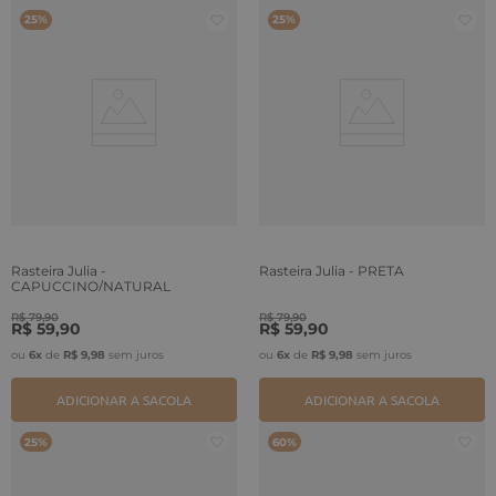
25%
25%
Rasteira Julia -
Rasteira Julia - PRETA
CAPUCCINO/NATURAL
R$
79
,
90
R$
79
,
90
R$
59
,
90
R$
59
,
90
ou
6
x
de
R$
9
,
98
sem juros
ou
6
x
de
R$
9
,
98
sem juros
ADICIONAR A SACOLA
ADICIONAR A SACOLA
25%
60%