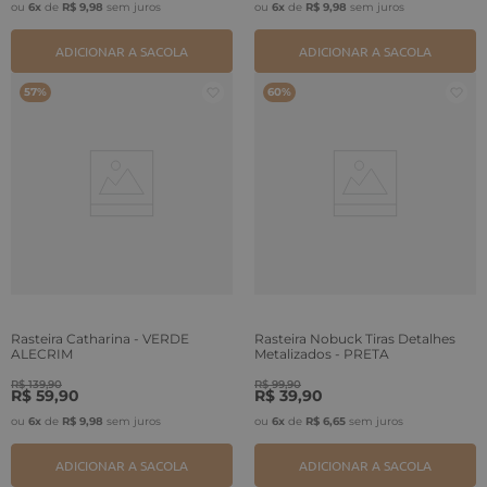
ou
6
x
de
R$
9
,
98
sem juros
ou
6
x
de
R$
9
,
98
sem juros
ADICIONAR A SACOLA
ADICIONAR A SACOLA
57%
60%
Rasteira Catharina - VERDE
Rasteira Nobuck Tiras Detalhes
ALECRIM
Metalizados - PRETA
R$
139
,
90
R$
99
,
90
R$
59
,
90
R$
39
,
90
ou
6
x
de
R$
9
,
98
sem juros
ou
6
x
de
R$
6
,
65
sem juros
ADICIONAR A SACOLA
ADICIONAR A SACOLA