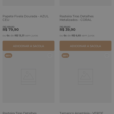
Papete Fivela Dourada - AZUL
Rasteira Tiras Detalhes
CEU
Metalizados - CORAL
R$
199
,
90
R$
99
,
90
R$
79
,
90
R$
39
,
90
ou
6
x
de
R$
13
,
31
sem juros
ou
6
x
de
R$
6
,
65
sem juros
ADICIONAR A SACOLA
ADICIONAR A SACOLA
60%
58%
Rasteira Tiras Detalhes
Tamanco Anastásia - VERDE