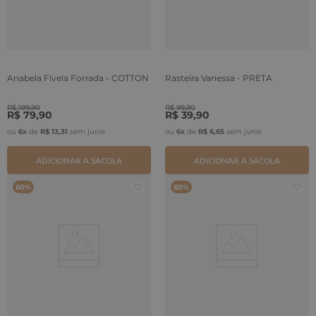
Anabela Fivela Forrada - COTTON
Rasteira Vanessa - PRETA
R$
199
,
90
R$
99
,
90
R$
79
,
90
R$
39
,
90
ou
6
x
de
R$
13
,
31
sem juros
ou
6
x
de
R$
6
,
65
sem juros
ADICIONAR A SACOLA
ADICIONAR A SACOLA
60%
60%