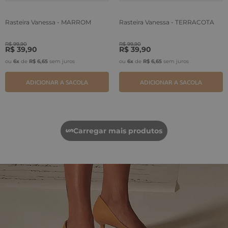
Rasteira Vanessa - MARROM
Rasteira Vanessa - TERRACOTA
R$
99
,
90
R$
99
,
90
R$
39
,
90
R$
39
,
90
ou
6
x
de
R$
6
,
65
sem juros
ou
6
x
de
R$
6
,
65
sem juros
ADICIONAR A SACOLA
ADICIONAR A SACOLA