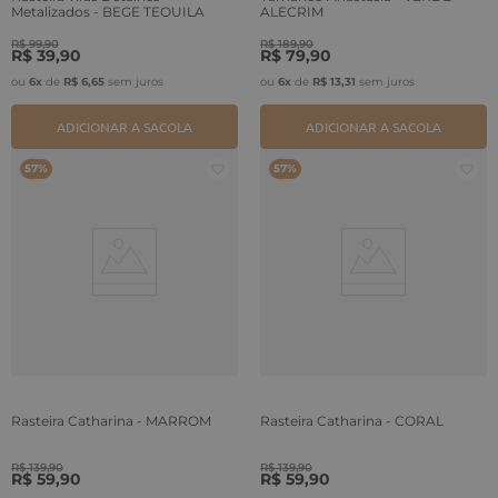
Metalizados - BEGE TEQUILA
ALECRIM
R$
99
,
90
R$
189
,
90
R$
39
,
90
R$
79
,
90
ou
6
x
de
R$
6
,
65
sem juros
ou
6
x
de
R$
13
,
31
sem juros
ADICIONAR A SACOLA
ADICIONAR A SACOLA
57%
57%
Rasteira Catharina - MARROM
Rasteira Catharina - CORAL
R$
139
,
90
R$
139
,
90
R$
59
,
90
R$
59
,
90