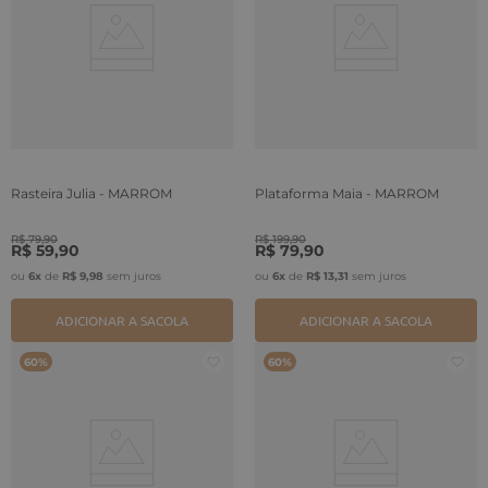
Rasteira Julia - MARROM
Plataforma Maia - MARROM
R$
79
,
90
R$
199
,
90
R$
59
,
90
R$
79
,
90
ou
6
x
de
R$
9
,
98
sem juros
ou
6
x
de
R$
13
,
31
sem juros
ADICIONAR A SACOLA
ADICIONAR A SACOLA
60%
60%