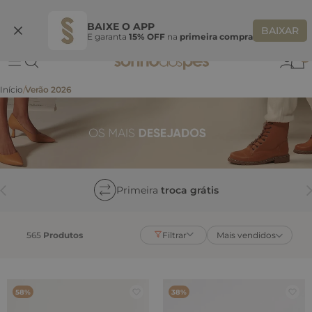
Ganhe 10% OFF na coleção utilizando o código do seu vendedor*
S
BAIXE O APP
BAIXAR
E garanta
15% OFF
na
primeira compra
0
Verão 2026
Primeira
troca grátis
565
Produtos
Filtrar
Mais vendidos
58%
38%