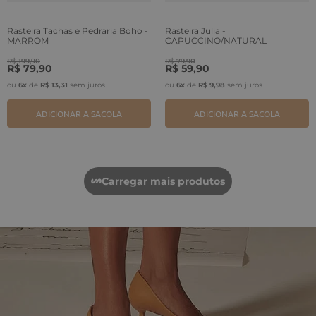
Rasteira Tachas e Pedraria Boho -
Rasteira Julia -
MARROM
CAPUCCINO/NATURAL
R$
199
,
90
R$
79
,
90
R$
79
,
90
R$
59
,
90
ou
6
x
de
R$
13
,
31
sem juros
ou
6
x
de
R$
9
,
98
sem juros
ADICIONAR A SACOLA
ADICIONAR A SACOLA