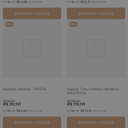
ou
6
x
de
R$
9
,
98
sem juros
ou
6
x
de
R$
8
,
31
sem juros
ADICIONAR A SACOLA
ADICIONAR A SACOLA
60%
60%
Rasteira Vanessa - PRETA
Papete Tiras Enfeites Metálicos -
MANTEIGA
R$
99
,
90
R$
199
,
90
R$
39
,
90
R$
79
,
90
ou
6
x
de
R$
6
,
65
sem juros
ou
6
x
de
R$
13
,
31
sem juros
ADICIONAR A SACOLA
ADICIONAR A SACOLA