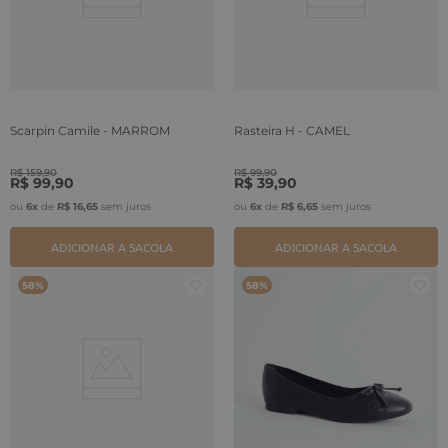
Scarpin Camile - MARROM
Rasteira H - CAMEL
R$
159
,
90
R$
99
,
90
R$
99
,
90
R$
39
,
90
ou
6
x
de
R$
16
,
65
sem juros
ou
6
x
de
R$
6
,
65
sem juros
ADICIONAR A SACOLA
ADICIONAR A SACOLA
58%
58%