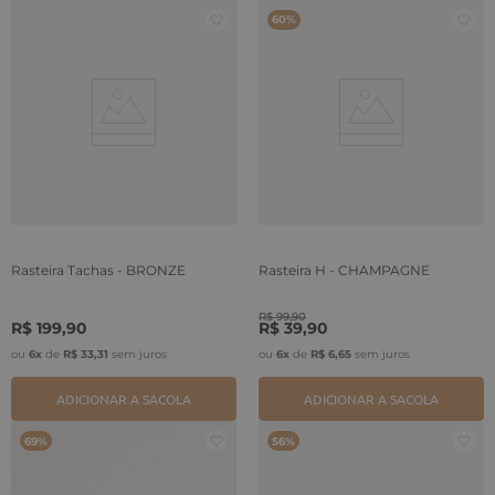
60%
Rasteira Tachas - BRONZE
Rasteira H - CHAMPAGNE
R$
99
,
90
R$
199
,
90
R$
39
,
90
ou
6
x
de
R$
33
,
31
sem juros
ou
6
x
de
R$
6
,
65
sem juros
ADICIONAR A SACOLA
ADICIONAR A SACOLA
69%
56%