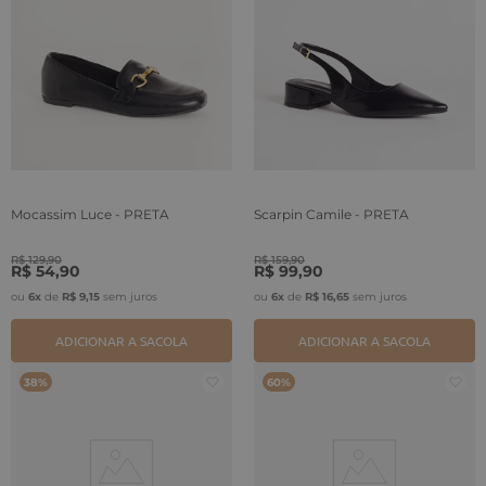
Mocassim Luce - PRETA
Scarpin Camile - PRETA
R$
129
,
90
R$
159
,
90
R$
54
,
90
R$
99
,
90
ou
6
x
de
R$
9
,
15
sem juros
ou
6
x
de
R$
16
,
65
sem juros
ADICIONAR A SACOLA
ADICIONAR A SACOLA
38%
60%