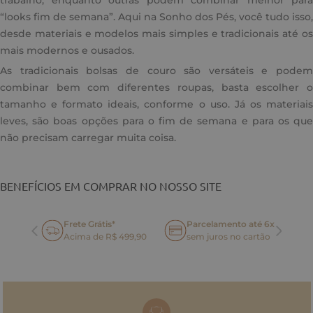
trabalho, enquanto outras podem combinar melhor para
“looks fim de semana”. Aqui na Sonho dos Pés, você tudo isso,
desde materiais e modelos mais simples e tradicionais até os
mais modernos e ousados.
As tradicionais bolsas de couro são versáteis e podem
combinar bem com diferentes roupas, basta escolher o
tamanho e formato ideais, conforme o uso. Já os materiais
leves, são boas opções para o fim de semana e para os que
não precisam carregar muita coisa.
BENEFÍCIOS EM COMPRAR NO NOSSO SITE
Frete Grátis*
Parcelamento até 6x
oca
Acima de R$ 499,90
sem juros no cartão