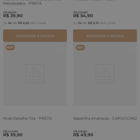
Metalizados - PRETA
R$
99
,
90
R$
129
,
90
R$
39
,
90
R$
54
,
90
ou
6
x
de
R$
6
,
65
sem juros
ou
6
x
de
R$
9
,
15
sem juros
ADICIONAR A SACOLA
ADICIONAR A SACOLA
60%
58%
Mule Detalhe Tira - PRETA
Sapatilha Andressa - CAPUCCINO
R$
149
,
90
R$
119
,
90
R$
59
,
90
R$
49
,
90