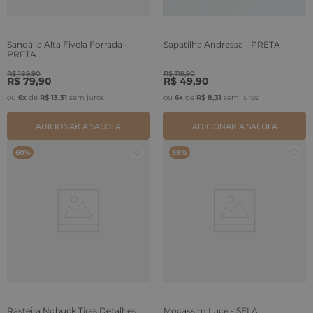
Sandália Alta Fivela Forrada -
Sapatilha Andressa - PRETA
PRETA
R$
189
,
90
R$
119
,
90
R$
79
,
90
R$
49
,
90
ou
6
x
de
R$
13
,
31
sem juros
ou
6
x
de
R$
8
,
31
sem juros
ADICIONAR A SACOLA
ADICIONAR A SACOLA
60%
58%
Rasteira Nobuck Tiras Detalhes
Mocassim Luce - SELA