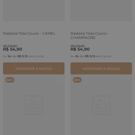
Rasteira Tiras Couro - CAMEL
Rasteira Tiras Couro -
CHAMPAGNE
R$
129
,
90
R$
129
,
90
R$
54
,
90
R$
54
,
90
ou
6
x
de
R$
9
,
15
sem juros
ou
6
x
de
R$
9
,
15
sem juros
ADICIONAR A SACOLA
ADICIONAR A SACOLA
60%
25%