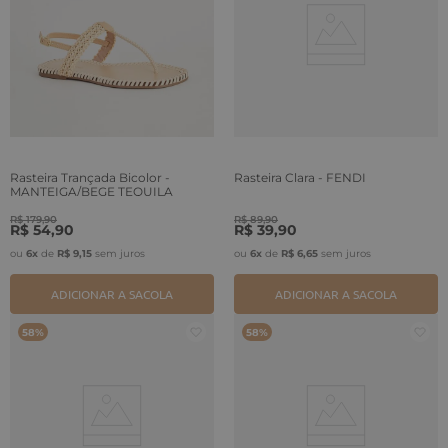
Rasteira Trançada Bicolor -
Rasteira Clara - FENDI
MANTEIGA/BEGE TEQUILA
R$
179
,
90
R$
89
,
90
R$
54
,
90
R$
39
,
90
ou
6
x
de
R$
9
,
15
sem juros
ou
6
x
de
R$
6
,
65
sem juros
ADICIONAR A SACOLA
ADICIONAR A SACOLA
58%
58%