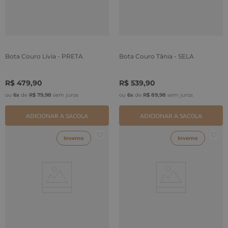
Bota Couro Livia - PRETA
Bota Couro Tânia - SELA
R$
479
,
90
R$
539
,
90
ou
6
x
de
R$
79
,
98
sem juros
ou
6
x
de
R$
89
,
98
sem juros
ADICIONAR A SACOLA
ADICIONAR A SACOLA
Inverno
Inverno