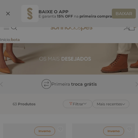
Ganhe 10% OFF
na primeira compra
S
BEMVINDASONHO
COPIAR
BAIXE O APP
BAIXAR
E garanta
15% OFF
na
primeira compra
0
bota
Primeira
troca grátis
63
Produtos
Filtrar
Mais recentes
Inverno
Inverno