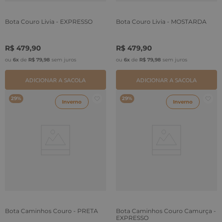
Bota Couro Livia - EXPRESSO
Bota Couro Livia - MOSTARDA
R$
479
,
90
R$
479
,
90
ou
6
x
de
R$
79
,
98
sem juros
ou
6
x
de
R$
79
,
98
sem juros
ADICIONAR A SACOLA
ADICIONAR A SACOLA
29%
29%
Inverno
Inverno
Bota Caminhos Couro - PRETA
Bota Caminhos Couro Camurça -
EXPRESSO