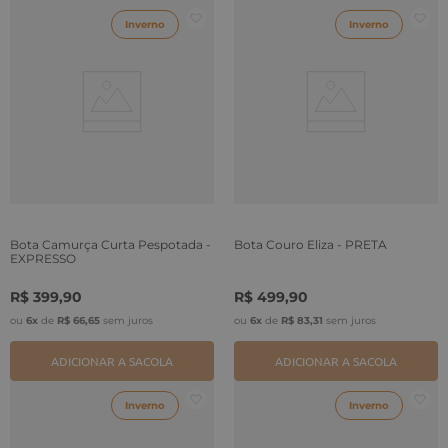
Inverno
Inverno
Bota Camurça Curta Pespotada -
Bota Couro Eliza - PRETA
EXPRESSO
R$
399
,
90
R$
499
,
90
ou
6
x
de
R$
66
,
65
sem juros
ou
6
x
de
R$
83
,
31
sem juros
ADICIONAR A SACOLA
ADICIONAR A SACOLA
Inverno
Inverno