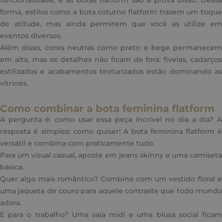
funcionalidade, e as botas flatform são a prova disso. Dessa
forma, estilos como a bota coturno flatform trazem um toque
de atitude, mas ainda permitem que você as utilize em
eventos diversos.
Além disso, cores neutras como preto e bege permanecem
em alta, mas os detalhes não ficam de fora: fivelas, cadarços
estilizados e acabamentos texturizados estão dominando as
vitrines.
Como combinar a bota feminina flatform
A pergunta é: como usar essa peça incrível no dia a dia? A
resposta é simples: como quiser! A bota feminina flatform é
versátil e combina com praticamente tudo.
Para um visual casual, aposte em jeans skinny e uma camiseta
básica.
Quer algo mais romântico? Combine com um vestido floral e
uma jaqueta de couro para aquele contraste que todo mundo
adora.
E para o trabalho? Uma saia midi e uma blusa social ficam