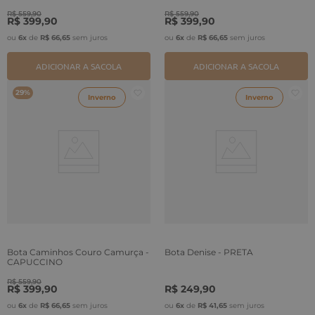
R$
559
,
90
R$
559
,
90
R$
399
,
90
R$
399
,
90
ou
6
x
de
R$
66
,
65
sem juros
ou
6
x
de
R$
66
,
65
sem juros
ADICIONAR A SACOLA
ADICIONAR A SACOLA
29%
Inverno
Inverno
Bota Caminhos Couro Camurça -
Bota Denise - PRETA
CAPUCCINO
R$
559
,
90
R$
399
,
90
R$
249
,
90
ou
6
x
de
R$
66
,
65
sem juros
ou
6
x
de
R$
41
,
65
sem juros