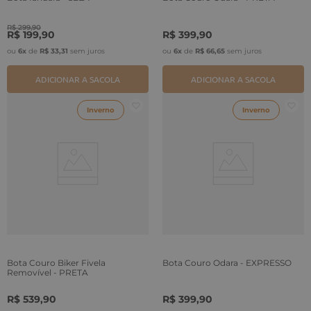
R$
299
,
90
R$
199
,
90
R$
399
,
90
ou
6
x
de
R$
33
,
31
sem juros
ou
6
x
de
R$
66
,
65
sem juros
ADICIONAR A SACOLA
ADICIONAR A SACOLA
Inverno
Inverno
Bota Couro Biker Fivela
Bota Couro Odara - EXPRESSO
Removível - PRETA
R$
539
,
90
R$
399
,
90