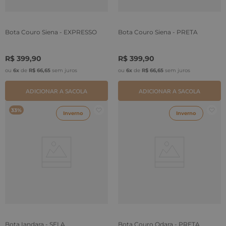
Bota Couro Siena - EXPRESSO
Bota Couro Siena - PRETA
R$
399
,
90
R$
399
,
90
ou
6
x
de
R$
66
,
65
sem juros
ou
6
x
de
R$
66
,
65
sem juros
ADICIONAR A SACOLA
ADICIONAR A SACOLA
33%
Inverno
Inverno
Bota Iandara - SELA
Bota Couro Odara - PRETA