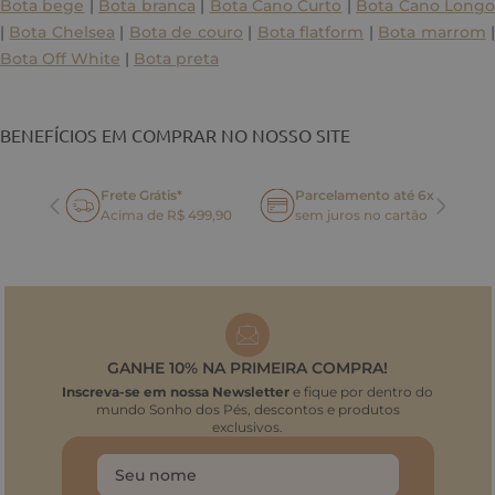
Bota bege
|
Bota branca
|
Bota Cano Curto
|
Bota Cano Long
|
Bota Chelsea
|
Bota de couro
|
Bota flatform
|
Bota marrom
Bota Off White
|
Bota preta
BENEFÍCIOS EM COMPRAR NO NOSSO SITE
Frete Grátis*
Parcelamento até 6x
oca
Acima de R$ 499,90
sem juros no cartão
GANHE 10% NA PRIMEIRA COMPRA!
Inscreva-se em nossa Newsletter
e fique por dentro do
mundo Sonho dos Pés, descontos e produtos
exclusivos.