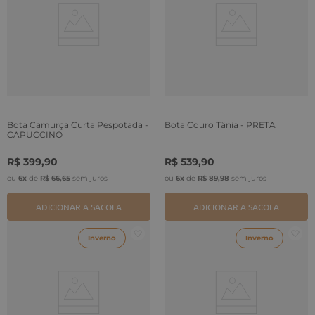
Bota Camurça Curta Pespotada -
Bota Couro Tânia - PRETA
CAPUCCINO
R$
399
,
90
R$
539
,
90
ou
6
x
de
R$
66
,
65
sem juros
ou
6
x
de
R$
89
,
98
sem juros
ADICIONAR A SACOLA
ADICIONAR A SACOLA
Inverno
Inverno