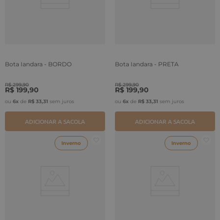
Bota Iandara - BORDO
Bota Iandara - PRETA
R$
299
,
90
R$
299
,
90
R$
199
,
90
R$
199
,
90
ou
6
x
de
R$
33
,
31
sem juros
ou
6
x
de
R$
33
,
31
sem juros
ADICIONAR A SACOLA
ADICIONAR A SACOLA
Inverno
Inverno