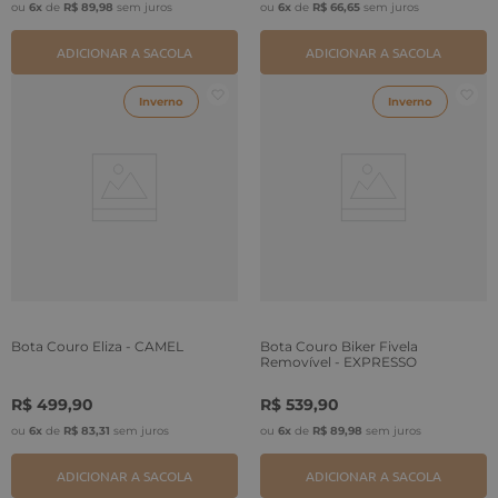
ou
6
x
de
R$
89
,
98
sem juros
ou
6
x
de
R$
66
,
65
sem juros
ADICIONAR A SACOLA
ADICIONAR A SACOLA
Inverno
Inverno
Bota Couro Eliza - CAMEL
Bota Couro Biker Fivela
Removível - EXPRESSO
R$
499
,
90
R$
539
,
90
ou
6
x
de
R$
83
,
31
sem juros
ou
6
x
de
R$
89
,
98
sem juros
ADICIONAR A SACOLA
ADICIONAR A SACOLA