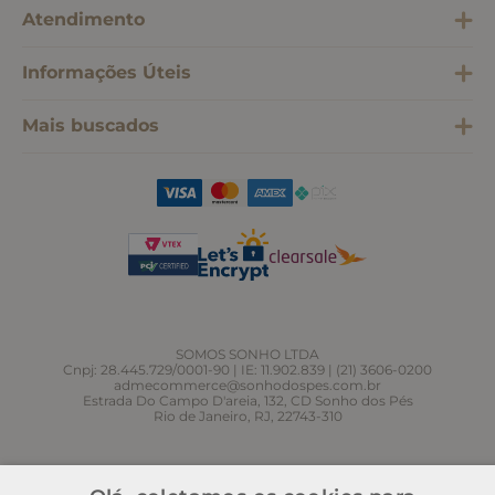
Atendimento
Informações Úteis
Mais buscados
SOMOS SONHO LTDA
Cnpj: 28.445.729/0001-90 | IE: 11.902.839 | (21) 3606-0200
admecommerce@sonhodospes.com.br
Estrada Do Campo D'areia, 132, CD Sonho dos Pés
Rio de Janeiro, RJ, 22743-310