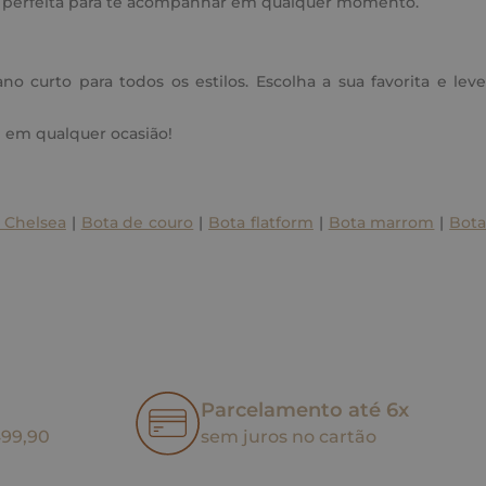
é perfeita para te acompanhar em qualquer momento.
 curto para todos os estilos. Escolha a sua favorita e leve
 em qualquer ocasião!
 Chelsea
|
Bota de couro
|
Bota flatform
|
Bota marrom
|
Bot
Parcelamento até 6x
499,90
sem juros no cartão