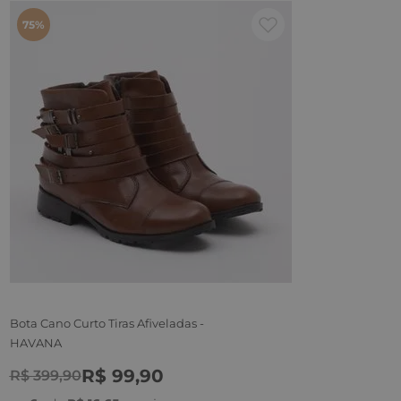
75%
Bota Cano Curto Tiras Afiveladas -
HAVANA
34
R$
99
,
90
R$
399
,
90