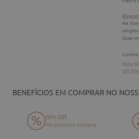
Para o
Enco
Na Sonh
elegânc
Qual mo
Confira
Bota b
Off Wh
BENEFÍCIOS EM COMPRAR NO NOSS
10% Off
Na primeira compra