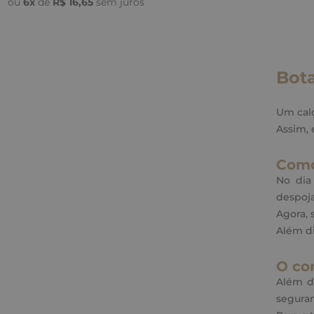
Adicionar a Sacola
ou
6
x
de
R$
16
,
65
sem juros
Bot
Um calç
Assim, 
Como
No dia
despoj
Agora, 
Além di
O co
Além de
segura