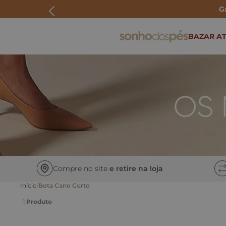
G
ERMOS MAIS BUSCADOS
BAZAR AT
rasteira
papete
tenis
bolsa
bota
os
Compre no site
e retire na loja
Bota Cano Curto
1
Produto