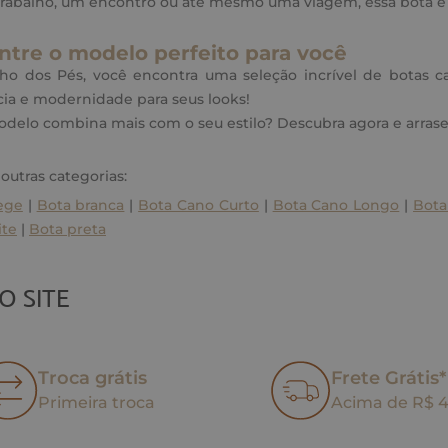
 trabalho, um encontro ou até mesmo uma viagem, essa bota 
ntre o modelo perfeito para você
o dos Pés, você encontra uma seleção incrível de botas cano
ia e modernidade para seus looks!
delo combina mais com o seu estilo? Descubra agora e arrase
 outras categorias:
ege
|
Bota branca
|
Bota Cano Curto
|
Bota Cano Longo
|
Bota
ite
|
Bota preta
O SITE
Troca grátis
Frete Grátis*
Primeira troca
Acima de R$ 